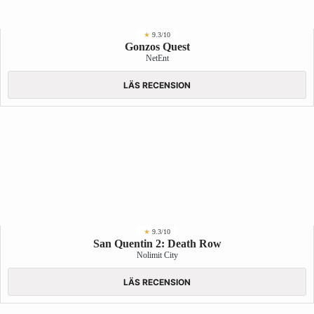
★
9.3/10
Gonzos Quest
NetEnt
LÄS RECENSION
★
9.3/10
San Quentin 2: Death Row
Nolimit City
LÄS RECENSION