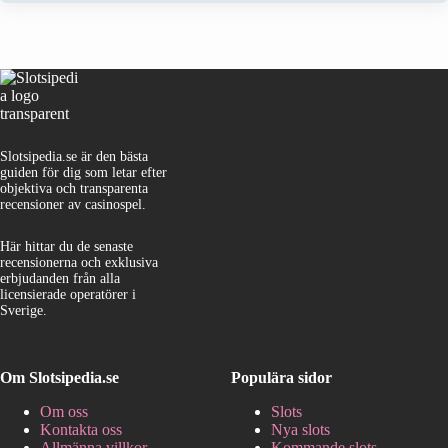
Slotsipedia.se är den bästa
guiden för dig som letar efter
objektiva och transparenta
recensioner av casinospel.
Här hittar du de senaste
recensionerna och exklusiva
erbjudanden från alla
licensierade operatörer i
Sverige.
Om Slotsipedia.se
Populära sidor
Om oss
Slots
Kontakta oss
Nya slots
Allmänna villkor
Kommande slots