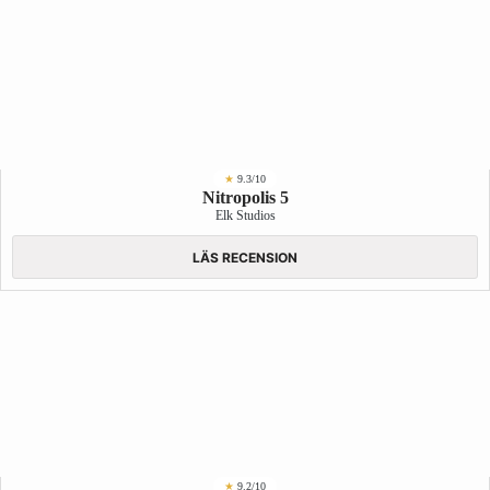
★
9.3/10
Nitropolis 5
Elk Studios
LÄS RECENSION
★
9.2/10