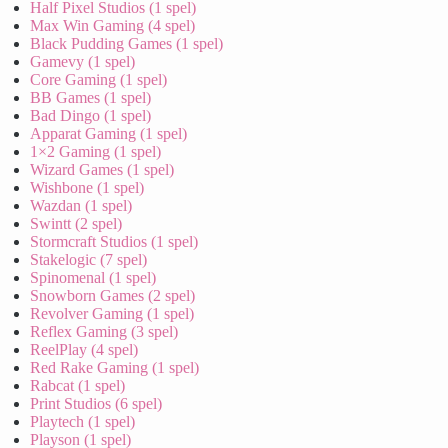
Half Pixel Studios (1 spel)
Max Win Gaming (4 spel)
Black Pudding Games (1 spel)
Gamevy (1 spel)
Core Gaming (1 spel)
BB Games (1 spel)
Bad Dingo (1 spel)
Apparat Gaming (1 spel)
1×2 Gaming (1 spel)
Wizard Games (1 spel)
Wishbone (1 spel)
Wazdan (1 spel)
Swintt (2 spel)
Stormcraft Studios (1 spel)
Stakelogic (7 spel)
Spinomenal (1 spel)
Snowborn Games (2 spel)
Revolver Gaming (1 spel)
Reflex Gaming (3 spel)
ReelPlay (4 spel)
Red Rake Gaming (1 spel)
Rabcat (1 spel)
Print Studios (6 spel)
Playtech (1 spel)
Playson (1 spel)