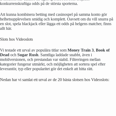
konkurrenskraftiga odds på de största sporterna.
Att kunna kombinera betting med casinospel på samma konto gör
helhetsupplevelsen smidig och komplett. Oavsett om du vill snurra på
en slot, spela blackjack eller lägga ett odds på helgens matcher, finns
allt här.
Slots hos Videoslots
Vi testade ett urval av populära titlar som
Money Train 3
,
Book of
Dead
och
Sugar Rush
. Samtliga laddade snabbt, även i
mobilversionen, och prestandan var stabil. Filtreringen mellan
kategorier fungerar utmärkt, och möjligheten att sortera spel efter
leverantör, typ eller popularitet gör det enkelt att hitta rätt.
Nedan har vi samlat ett urval av de 20 bästa slotsen hos Videoslots: