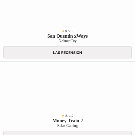
★
9.4/10
San Quentin xWays
Nolimit City
LÄS RECENSION
★
9.4/10
Money Train 2
Relax Gaming