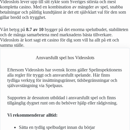
Videoslots lever upp till sitt rykte som Sveriges största och mest
kompletta casino. Med en kombination av mängder av spel, snabba
betalningar och pålitlig kundtjänst är det ett självklart val för den som
gillar bredd och trygghet.
Vårt betyg på
8.7 av 10
bygger på det enorma spelutbudet, stabiliteten
och de många samarbetena med marknadens bästa tillverkare.
Videoslots är kort sagt ett casino för dig som vill ha allt på ett och
samma ställe.
Ansvarsfullt spel hos Videoslots
Eftersom Videoslots har svensk licens gäller Spelinspektionens
alla regler för tryggt och ansvarsfullt spelande. Här finns
tydliga verktyg för insättningsgränser, tidsbegränsningar och
självavstängning via Spelpaus.
Supporten är dessutom utbildad i ansvarsfullt spel och finns
tillgänglig dygnet runt om du behöver hjälp eller rådgivning.
Vi rekommenderar alltid:
Sätta en tydlig spelbudget innan du börjar