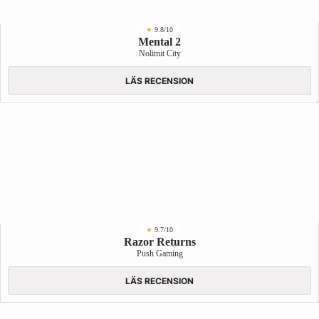
★
9.8/10
Mental 2
Nolimit City
LÄS RECENSION
★
9.7/10
Razor Returns
Push Gaming
LÄS RECENSION