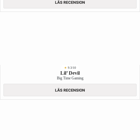
LÄS RECENSION
★
9.3/10
Lil’ Devil
Big Time Gaming
LÄS RECENSION