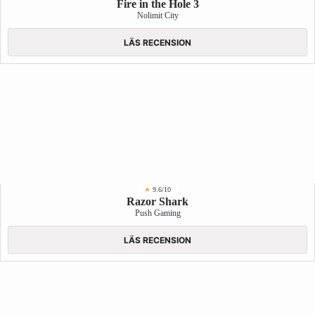
Fire in the Hole 3
Nolimit City
LÄS RECENSION
★
9.6/10
Razor Shark
Push Gaming
LÄS RECENSION