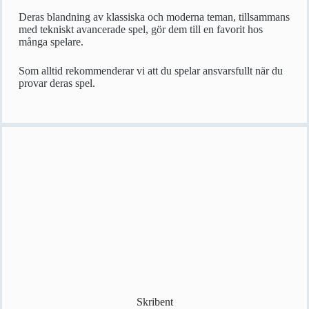
Deras blandning av klassiska och moderna teman, tillsammans
med tekniskt avancerade spel, gör dem till en favorit hos
många spelare.
Som alltid rekommenderar vi att du spelar ansvarsfullt när du
provar deras spel.
Skribent