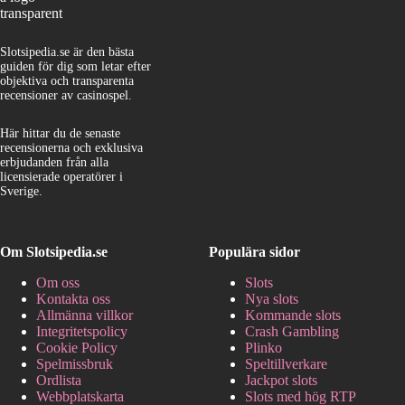
Slotsipedia.se är den bästa
guiden för dig som letar efter
objektiva och transparenta
recensioner av casinospel.
Här hittar du de senaste
recensionerna och exklusiva
erbjudanden från alla
licensierade operatörer i
Sverige.
Om Slotsipedia.se
Populära sidor
Om oss
Slots
Kontakta oss
Nya slots
Allmänna villkor
Kommande slots
Integritetspolicy
Crash Gambling
Cookie Policy
Plinko
Spelmissbruk
Speltillverkare
Ordlista
Jackpot slots
Webbplatskarta
Slots med hög RTP