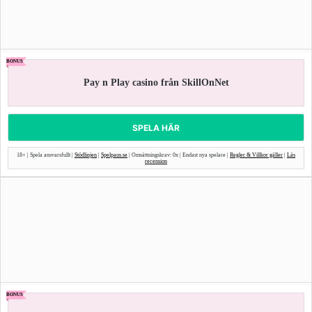
BONUS
Pay n Play casino från SkillOnNet
SPELA HÄR
18+ | Spela ansvarsfullt |
Stödlinjen
|
Spelpaus.se
| Omsättningskrav: 0x | Endast nya spelare |
Regler & Villkor gäller
|
Läs
recension
BONUS