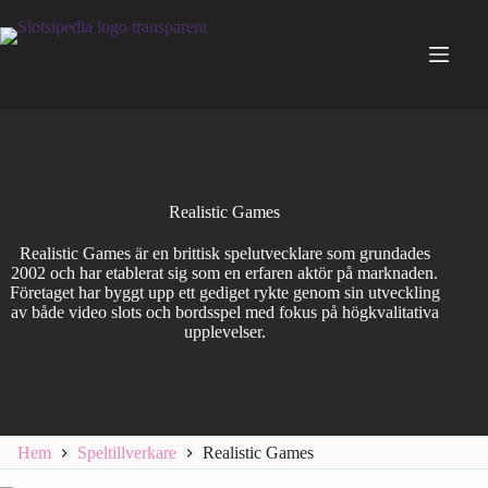
Hoppa
till
innehåll
Realistic Games
Realistic Games är en brittisk spelutvecklare som grundades
2002 och har etablerat sig som en erfaren aktör på marknaden.
Företaget har byggt upp ett gediget rykte genom sin utveckling
av både video slots och bordsspel med fokus på högkvalitativa
upplevelser.
Hem
Speltillverkare
Realistic Games