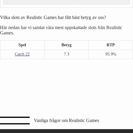
Vilka slots av Realistic Games har fått bäst betyg av oss?
Här nedan har vi samlat våra mest uppskattade slots från Realistic
Games.
Spel
Betyg
RTP
Catch 22
7.3
95.9%
Vanliga frågor om Realistic Games