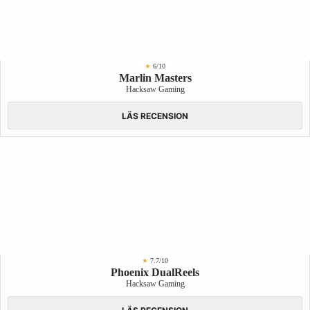
★
6/10
Marlin Masters
Hacksaw Gaming
LÄS RECENSION
★
7.7/10
Phoenix DualReels
Hacksaw Gaming