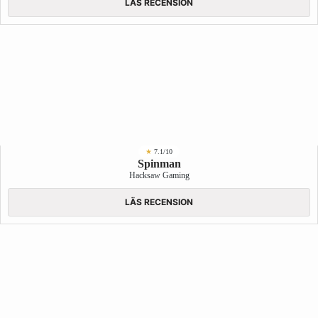
LÄS RECENSION
★
7.1/10
Spinman
Hacksaw Gaming
LÄS RECENSION