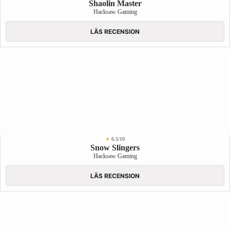
Shaolin Master
Hacksaw Gaming
LÄS RECENSION
★
6.5/10
Snow Slingers
Hacksaw Gaming
LÄS RECENSION