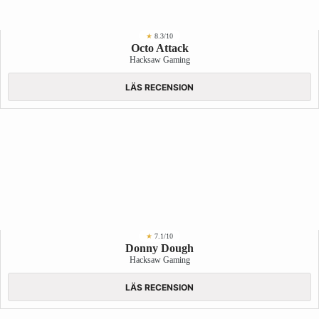
★
8.3/10
Octo Attack
Hacksaw Gaming
LÄS RECENSION
★
7.1/10
Donny Dough
Hacksaw Gaming
LÄS RECENSION