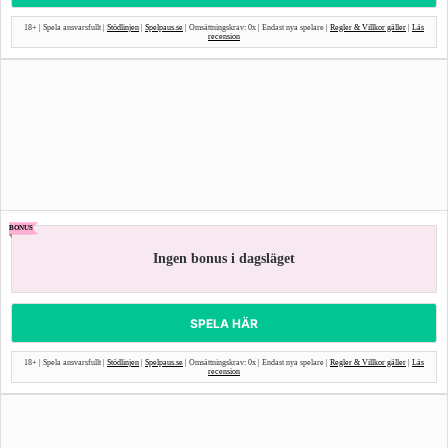
18+ | Spela ansvarsfullt |
Stödlinjen
|
Spelpaus.se
| Omsättningskrav: 0x | Endast nya spelare |
Regler & Villkor gäller
|
Läs
recension
BONUS
Ingen bonus i dagsläget
SPELA HÄR
18+ | Spela ansvarsfullt |
Stödlinjen
|
Spelpaus.se
| Omsättningskrav: 0x | Endast nya spelare |
Regler & Villkor gäller
|
Läs
recension