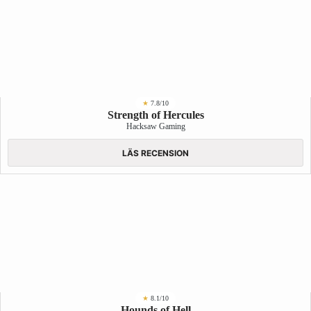
★
7.8/10
Strength of Hercules
Hacksaw Gaming
LÄS RECENSION
★
8.1/10
Hounds of Hell