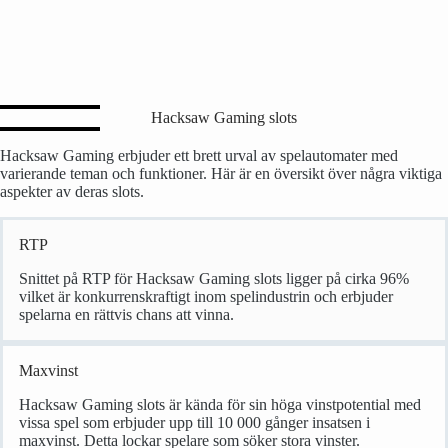
Hacksaw Gaming slots
Hacksaw Gaming erbjuder ett brett urval av spelautomater med
varierande teman och funktioner. Här är en översikt över några viktiga
aspekter av deras slots.
RTP
Snittet på RTP för Hacksaw Gaming slots ligger på cirka 96%
vilket är konkurrenskraftigt inom spelindustrin och erbjuder
spelarna en rättvis chans att vinna.
Maxvinst
Hacksaw Gaming slots är kända för sin höga vinstpotential med
vissa spel som erbjuder upp till 10 000 gånger insatsen i
maxvinst. Detta lockar spelare som söker stora vinster.