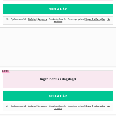
SPELA HÄR
18+ | Spela ansvarsfullt |
Stödlinjen
|
Spelpaus.se
| Omsättningskrav: 0x | Endast nya spelare |
Regler & Villkor gäller
|
Läs
Recension
BONUS
Ingen bonus i dagsläget
SPELA HÄR
21+ | Spela ansvarsfullt |
Stödlinjen
|
Spelpaus.se
| Omsättningskrav: 0x | Endast nya spelare |
Regler & Villkor gäller
|
Läs
recension