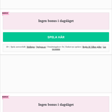
BONUS
Ingen bonus i dagsläget
SPELA HÄR
18+ | Spela ansvarsfullt |
Stödlinjen
|
Spelpaus.se
| Omsättningskrav: 0x | Endast nya spelare |
Regler & Villkor gäller
|
Läs
recension
BONUS
Ingen bonus i dagsläget