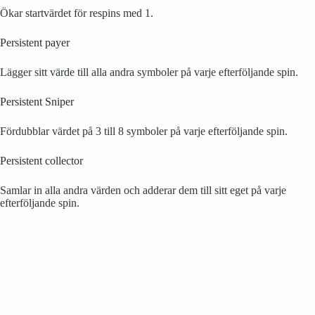
Ökar startvärdet för respins med 1.
Persistent payer
Lägger sitt värde till alla andra symboler på varje efterföljande spin.
Persistent Sniper
Fördubblar värdet på 3 till 8 symboler på varje efterföljande spin.
Persistent collector
Samlar in alla andra värden och adderar dem till sitt eget på varje
efterföljande spin.