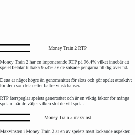
Money Train 2 RTP
Money Train 2 har en imponerande RTP på 96.4% vilket innebär att
spelet betalar tillbaka 96.4% av de satsade pengarna till dig över tid.
Detta är något högre än genomsnittet för slots och gör spelet attraktivt
för dem som letar efter bättre vinstchanser.
RTP återspeglar spelets generositet och är en viktig faktor för många
spelare när de väljer vilken slot de vill spela.
Money Train 2 maxvinst
Maxvinsten i Money Train 2 är en av spelets mest lockande aspekter.