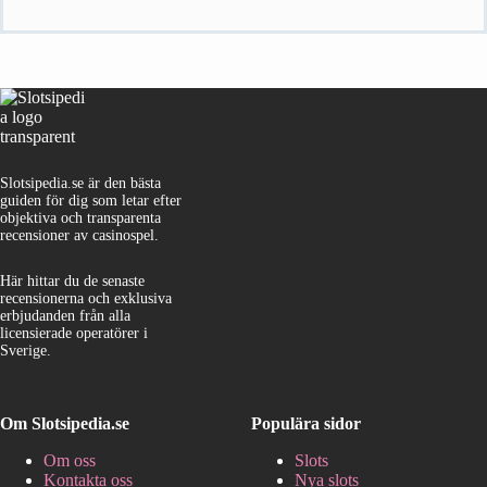
Slotsipedia.se är den bästa
guiden för dig som letar efter
objektiva och transparenta
recensioner av casinospel.
Här hittar du de senaste
recensionerna och exklusiva
erbjudanden från alla
licensierade operatörer i
Sverige.
Om Slotsipedia.se
Populära sidor
Om oss
Slots
Kontakta oss
Nya slots