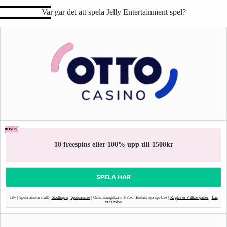
Var går det att spela Jelly Entertainment spel?
BONUS
10 freespins eller 100% upp till 1500kr
SPELA HÄR
18+ | Spela ansvarsfullt |
Stödlinjen
|
Spelpaus.se
| Omsättningskrav: 1-35x | Endast nya spelare |
Regler & Villkor gäller
|
Läs
recension