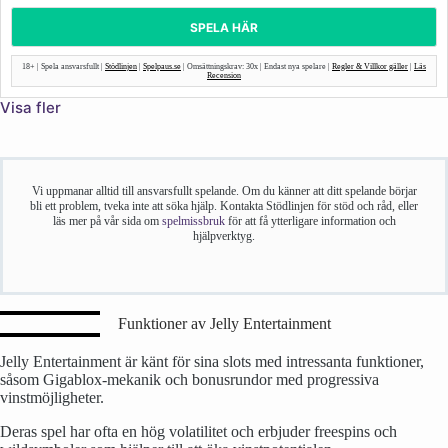
SPELA HÄR
18+ | Spela ansvarsfullt |
Stödlinjen
|
Spelpaus.se
| Omsättningskrav: 30x | Endast nya spelare |
Regler & Villkor gäller
|
Läs
Recension
Visa fler
Vi uppmanar alltid till ansvarsfullt spelande. Om du känner att ditt spelande börjar
bli ett problem, tveka inte att söka hjälp. Kontakta Stödlinjen för stöd och råd, eller
läs mer på vår sida om
spelmissbruk
för att få ytterligare information och
hjälpverktyg.
Funktioner av Jelly Entertainment
Jelly Entertainment är känt för sina slots med intressanta funktioner,
såsom Gigablox-mekanik och bonusrundor med progressiva
vinstmöjligheter.
Deras spel har ofta en hög volatilitet och erbjuder freespins och