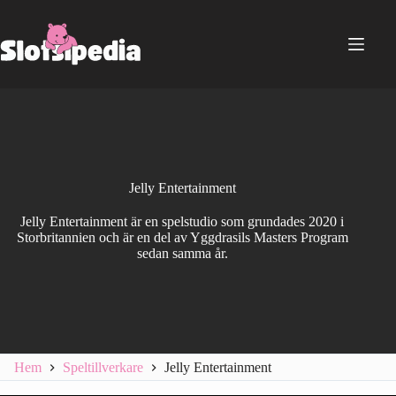
Hoppa
till
innehåll
Jelly Entertainment
Jelly Entertainment är en spelstudio som grundades 2020 i
Storbritannien och är en del av Yggdrasils Masters Program
sedan samma år.
Hem
Speltillverkare
Jelly Entertainment