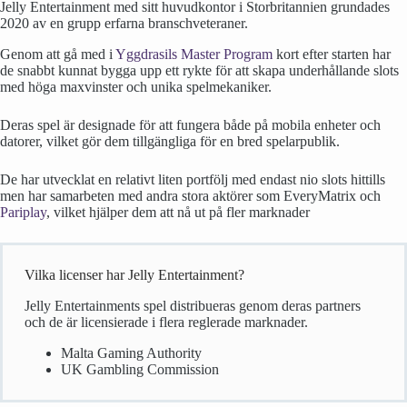
Jelly Entertainment med sitt huvudkontor i Storbritannien grundades
2020 av en grupp erfarna branschveteraner.
Genom att gå med i
Yggdrasils Master Program
kort efter starten har
de snabbt kunnat bygga upp ett rykte för att skapa underhållande slots
med höga maxvinster och unika spelmekaniker.
Deras spel är designade för att fungera både på mobila enheter och
datorer, vilket gör dem tillgängliga för en bred spelarpublik.
De har utvecklat en relativt liten portfölj med endast nio slots hittills
men har samarbeten med andra stora aktörer som EveryMatrix och
Pariplay
, vilket hjälper dem att nå ut på fler marknader​
Vilka licenser har Jelly Entertainment?
Jelly Entertainments spel distribueras genom deras partners
och de är licensierade i flera reglerade marknader.
Malta Gaming Authority
UK Gambling Commission