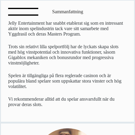
Sammanfattning
Jelly Entertainment har snabbt etablerat sig som en intressant
aktör inom spelindustrin tack vare sitt samarbete med
Yggdrasil och deras Masters Program.
Trots sin relativt lilla spelportfölj har de lyckats skapa slots
med hög vinstpotential och innovativa funktioner, såsom
Gigablox mekaniken och bonusrundor med progressiva
vinstmöjligheter.
Spelen är tillgängliga på flera reglerade casinon och är
populära bland spelare som uppskattar stora vinster och hög
volatilitet.
Vi rekommenderar alltid att du spelar ansvarsfullt när du
provar deras slots​.