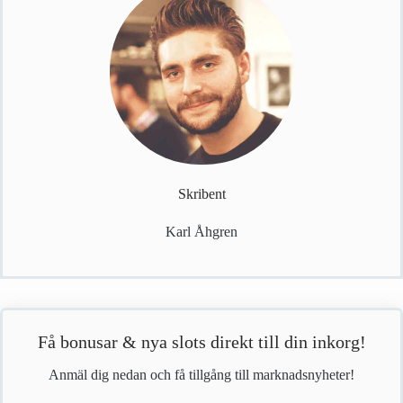
Skribent
Karl Åhgren
Få bonusar & nya slots direkt till din inkorg!
Anmäl dig nedan och få tillgång till marknadsnyheter!