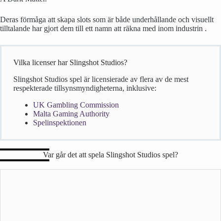
Deras förmåga att skapa slots som är både underhållande och visuellt
tilltalande har gjort dem till ett namn att räkna med inom industrin .
Vilka licenser har Slingshot Studios?
Slingshot Studios spel är licensierade av flera av de mest
respekterade tillsynsmyndigheterna, inklusive:
UK Gambling Commission
Malta Gaming Authority
Spelinspektionen
Var går det att spela Slingshot Studios spel?