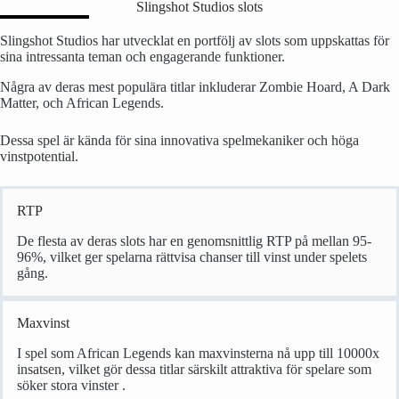
Slingshot Studios slots
Slingshot Studios har utvecklat en portfölj av slots som uppskattas för
sina intressanta teman och engagerande funktioner.
Några av deras mest populära titlar inkluderar Zombie Hoard, A Dark
Matter, och African Legends.
Dessa spel är kända för sina innovativa spelmekaniker och höga
vinstpotential.
RTP
De flesta av deras slots har en genomsnittlig RTP på mellan 95-
96%, vilket ger spelarna rättvisa chanser till vinst under spelets
gång.
Maxvinst
I spel som African Legends kan maxvinsterna nå upp till 10000x
insatsen, vilket gör dessa titlar särskilt attraktiva för spelare som
söker stora vinster .