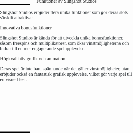
Funktioner av Slingshot Studios
Slingshot Studios erbjuder flera unika funktioner som gör deras slots
särskilt attraktiva:
Innovativa bonusfunktioner
Slingshot Studios är kända för att utveckla unika bonusfunktioner,
såsom freespins och multiplikatorer, som ökar vinstmöjligheterna och
bidrar till en mer engagerande spelupplevelse.
Högkvalitativ grafik och animation
Deras spel är inte bara spännande när det gäller vinstmöjligheter, utan
erbjuder också en fantastisk grafisk upplevelse, vilket gör varje spel till
en visuell fest.