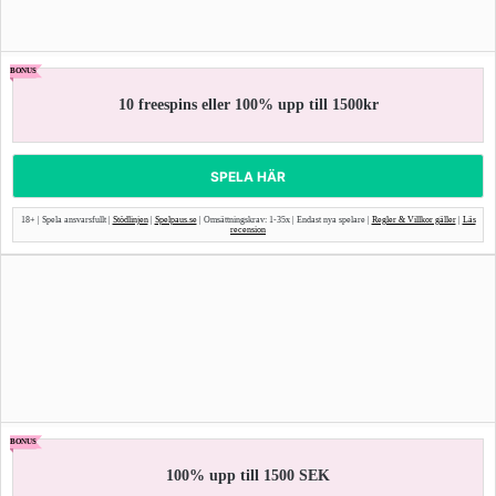
BONUS
10 freespins eller 100% upp till 1500kr
SPELA HÄR
18+ | Spela ansvarsfullt |
Stödlinjen
|
Spelpaus.se
| Omsättningskrav: 1-35x | Endast nya spelare |
Regler & Villkor gäller
|
Läs
recension
BONUS
100% upp till 1500 SEK