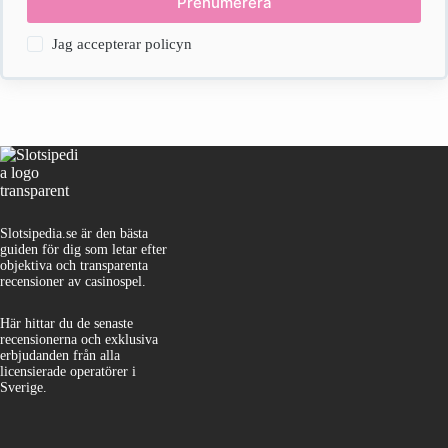
Prenumerera
Jag accepterar policyn
Slotsipedia.se är den bästa
guiden för dig som letar efter
objektiva och transparenta
recensioner av casinospel.
Här hittar du de senaste
recensionerna och exklusiva
erbjudanden från alla
licensierade operatörer i
Sverige.