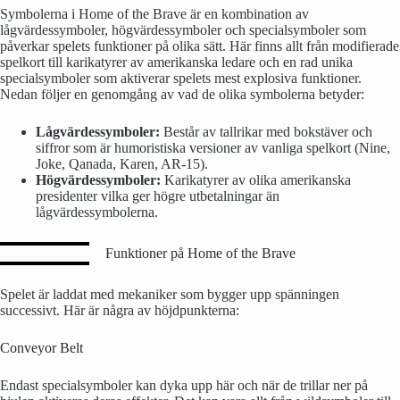
Symbolerna i Home of the Brave är en kombination av
lågvärdessymboler, högvärdessymboler och specialsymboler som
påverkar spelets funktioner på olika sätt. Här finns allt från modifierade
spelkort till karikatyrer av amerikanska ledare och en rad unika
specialsymboler som aktiverar spelets mest explosiva funktioner.
Nedan följer en genomgång av vad de olika symbolerna betyder:
Lågvärdessymboler:
Består av tallrikar med bokstäver och
siffror som är humoristiska versioner av vanliga spelkort (Nine,
Joke, Qanada, Karen, AR-15).
Högvärdessymboler:
Karikatyrer av olika amerikanska
presidenter vilka ger högre utbetalningar än
lågvärdessymbolerna.
Funktioner på Home of the Brave
Spelet är laddat med mekaniker som bygger upp spänningen
successivt. Här är några av höjdpunkterna:
Conveyor Belt
Endast specialsymboler kan dyka upp här och när de trillar ner på