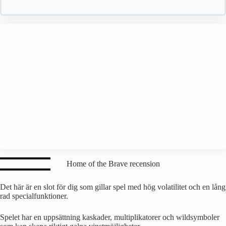
Home of the Brave recension
Det här är en slot för dig som gillar spel med hög volatilitet och en lång
rad specialfunktioner.
Spelet har en uppsättning kaskader, multiplikatorer och wildsymboler