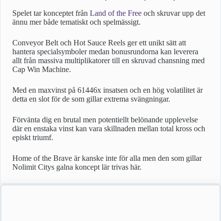
Spelet tar konceptet från
Land of the Free
och skruvar upp det
ännu mer både tematiskt och spelmässigt.
Conveyor Belt och Hot Sauce Reels ger ett unikt sätt att
hantera specialsymboler medan bonusrundorna kan leverera
allt från massiva multiplikatorer till en skruvad chansning med
Cap Win Machine.
Med en maxvinst på 61446x insatsen och en hög volatilitet är
detta en slot för de som gillar extrema svängningar.
Förvänta dig en brutal men potentiellt belönande upplevelse
där en enstaka vinst kan vara skillnaden mellan total kross och
episkt triumf.
Home of the Brave är kanske inte för alla men den som gillar
Nolimit Citys galna koncept lär trivas här.