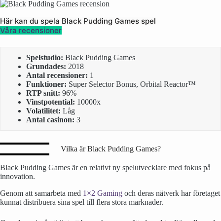
Här kan du spela Black Pudding Games spel
Våra recensioner
Spelstudio:
Black Pudding Games
Grundades:
2018
Antal recensioner:
1
Funktioner:
Super Selector Bonus, Orbital Reactor™
RTP snitt:
96%
Vinstpotential:
10000x
Volatilitet:
Låg
Antal casinon:
3
Vilka är Black Pudding Games?
Black Pudding Games är en relativt ny spelutvecklare med fokus på
innovation.
Genom att samarbeta med
1×2 Gaming
och deras nätverk har företaget
kunnat distribuera sina spel till flera stora marknader.