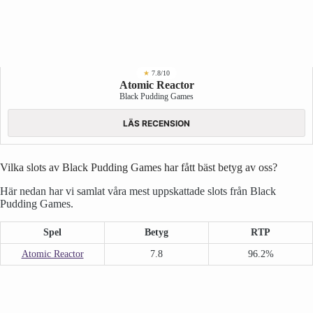
★
7.8/10
Atomic Reactor
Black Pudding Games
LÄS RECENSION
Vilka slots av Black Pudding Games har fått bäst betyg av oss?
Här nedan har vi samlat våra mest uppskattade slots från Black
Pudding Games.
Spel
Betyg
RTP
Atomic Reactor
7.8
96.2%