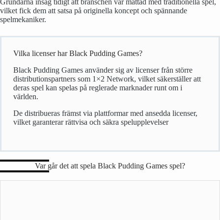
Grundarna insåg tidigt att branschen var mättad med traditionella spel,
vilket fick dem att satsa på originella koncept och spännande
spelmekaniker​.
Vilka licenser har Black Pudding Games?
Black Pudding Games använder sig av licenser från större
distributionspartners som 1×2 Network, vilket säkerställer att
deras spel kan spelas på reglerade marknader runt om i
världen.
De distribueras främst via plattformar med ansedda licenser,
vilket garanterar rättvisa och säkra spelupplevelser​
Var går det att spela Black Pudding Games spel?