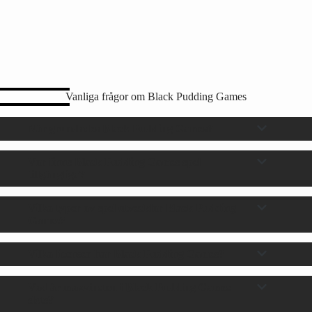
Vanliga frågor om Black Pudding Games
När grundades Black Pudding Games?
Var finns Black Pudding Games spel
tillgängliga?
Vilka typer av spel utvecklar Black Pudding
Games?
Vilka licenser har Black Pudding Games?
Vad är maxvinsten i Black Pudding Games
slots?