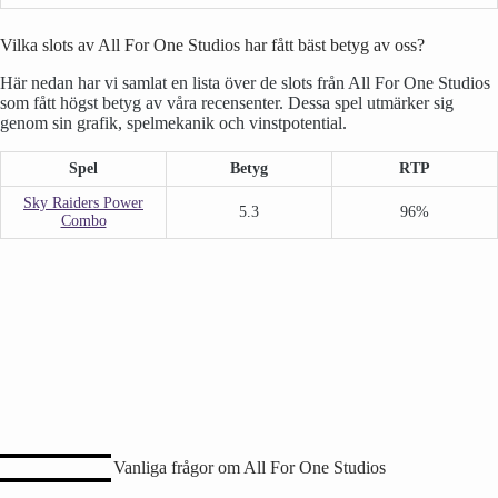
Vilka slots av All For One Studios har fått bäst betyg av oss?
Här nedan har vi samlat en lista över de slots från All For One Studios
som fått högst betyg av våra recensenter. Dessa spel utmärker sig
genom sin grafik, spelmekanik och vinstpotential.
Spel
Betyg
RTP
Sky Raiders Power
5.3
96%
Combo
Vanliga frågor om All For One Studios