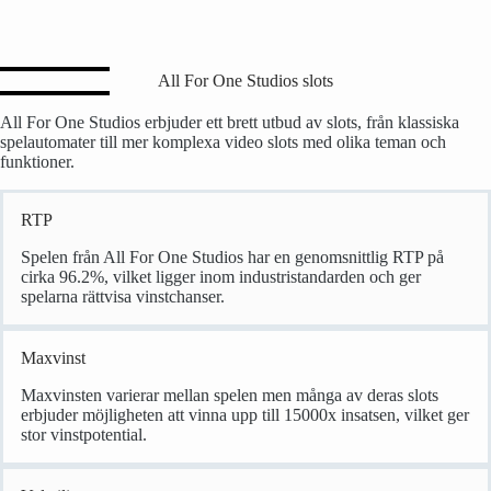
All For One Studios slots
All For One Studios erbjuder ett brett utbud av slots, från klassiska
spelautomater till mer komplexa video slots med olika teman och
funktioner.
RTP
Spelen från All For One Studios har en genomsnittlig RTP på
cirka 96.2%, vilket ligger inom industristandarden och ger
spelarna rättvisa vinstchanser​.
Maxvinst
Maxvinsten varierar mellan spelen men många av deras slots
erbjuder möjligheten att vinna upp till 15000x insatsen, vilket ger
stor vinstpotential​.