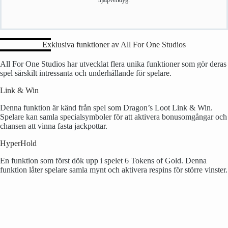
Exklusiva funktioner av All For One Studios
All For One Studios har utvecklat flera unika funktioner som gör deras
spel särskilt intressanta och underhållande för spelare.
Link & Win
Denna funktion är känd från spel som Dragon’s Loot Link & Win.
Spelare kan samla specialsymboler för att aktivera bonusomgångar och
chansen att vinna fasta jackpottar.
HyperHold
En funktion som först dök upp i spelet 6 Tokens of Gold. Denna
funktion låter spelare samla mynt och aktivera respins för större vinster.