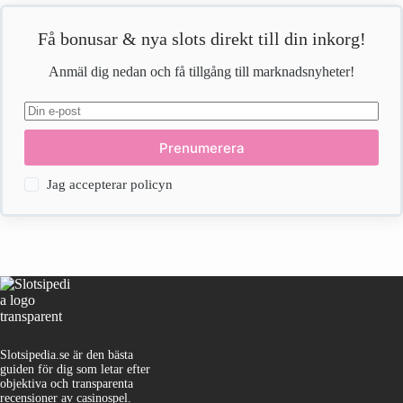
Få bonusar & nya slots direkt till din inkorg!
Anmäl dig nedan och få tillgång till marknadsnyheter!
Prenumerera
Jag accepterar policyn
Slotsipedia.se är den bästa
guiden för dig som letar efter
objektiva och transparenta
recensioner av casinospel.