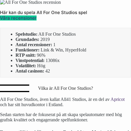
Här kan du spela All For One Studios spel
Våra recensioner
Spelstudio:
All For One Studios
Grundades:
2019
Antal recensioner:
1
Funktioner:
Link & Win, HyperHold
RTP snitt:
96%
Vinstpotential:
13086x
Volatilitet:
Hög
Antal casinon:
42
Vilka är All For One Studios?
All For One Studios, även kallat All41 Studios, är en del av
Apricot
och har sitt huvudkontor i Estland.
Sedan starten har de fokuserat på att skapa spelautomater med hög
grafisk kvalitet och engagerande spelfunktioner.