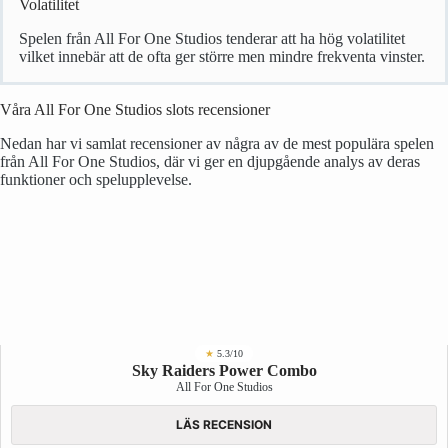
Volatilitet
Spelen från All For One Studios tenderar att ha hög volatilitet
vilket innebär att de ofta ger större men mindre frekventa vinster​.
Våra All For One Studios slots recensioner
Nedan har vi samlat recensioner av några av de mest populära spelen
från All For One Studios, där vi ger en djupgående analys av deras
funktioner och spelupplevelse.
★
5.3/10
Sky Raiders Power Combo
All For One Studios
LÄS RECENSION