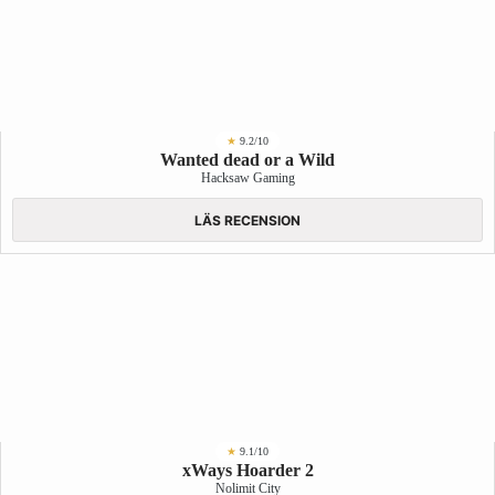
★
9.2/10
Wanted dead or a Wild
Hacksaw Gaming
LÄS RECENSION
★
9.1/10
xWays Hoarder 2
Nolimit City