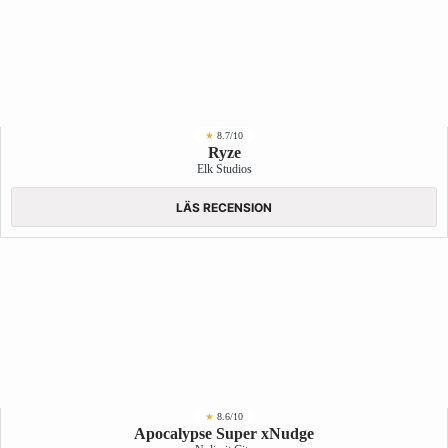
★
8.7/10
Ryze
Elk Studios
LÄS RECENSION
★
8.6/10
Apocalypse Super xNudge