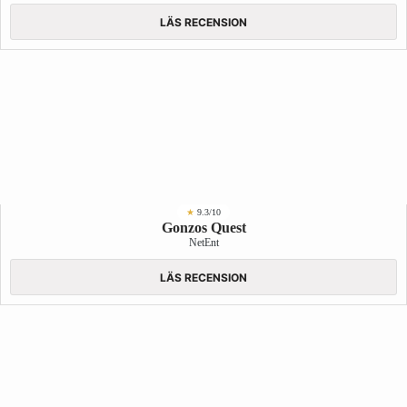
LÄS RECENSION
★
9.3/10
Gonzos Quest
NetEnt
LÄS RECENSION