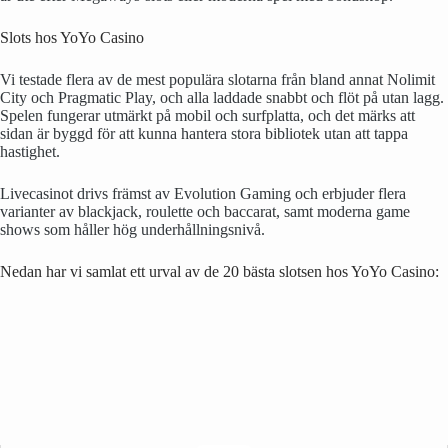
Slots hos YoYo Casino
Vi testade flera av de mest populära slotarna från bland annat Nolimit
City och Pragmatic Play, och alla laddade snabbt och flöt på utan lagg.
Spelen fungerar utmärkt på mobil och surfplatta, och det märks att
sidan är byggd för att kunna hantera stora bibliotek utan att tappa
hastighet.
Livecasinot drivs främst av Evolution Gaming och erbjuder flera
varianter av blackjack, roulette och baccarat, samt moderna game
shows som håller hög underhållningsnivå.
Nedan har vi samlat ett urval av de 20 bästa slotsen hos YoYo Casino: