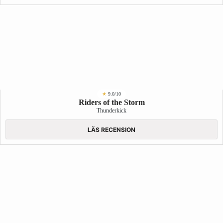
★
9.0/10
Riders of the Storm
Thunderkick
LÄS RECENSION