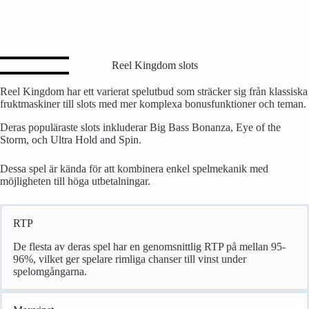
Reel Kingdom slots
Reel Kingdom har ett varierat spelutbud som sträcker sig från klassiska
fruktmaskiner till slots med mer komplexa bonusfunktioner och teman.
Deras populäraste slots inkluderar Big Bass Bonanza, Eye of the
Storm, och Ultra Hold and Spin.
Dessa spel är kända för att kombinera enkel spelmekanik med
möjligheten till höga utbetalningar​.
RTP
De flesta av deras spel har en genomsnittlig RTP på mellan 95-
96%, vilket ger spelare rimliga chanser till vinst under
spelomgångarna.