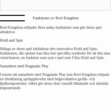
Funktioner av Reel Kingdom
Reel Kingdom erbjuder flera unika funktioner som gör deras spel
attraktiva:
Hold and Spin
Många av deras spel inkluderar den innovativa Hold and Spin-
funktionen, där spelare kan låsa fast specifika symboler för att öka sina
vinstchanser, en funktion som syns i spel som Ultra Hold and Spin.
Samarbete med Pragmatic Play
Genom sitt samarbete med Pragmatic Play kan Reel Kingdom erbjuda
en förstklassig spelupplevelse med högkvalitativa grafik- och
ljudkomponenter, vilket gör deras slots visuellt tilltalande och tekniskt
imponerande.