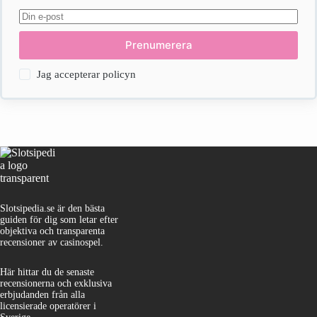
Prenumerera
Jag accepterar policyn
Slotsipedia.se är den bästa
guiden för dig som letar efter
objektiva och transparenta
recensioner av casinospel.
Här hittar du de senaste
recensionerna och exklusiva
erbjudanden från alla
licensierade operatörer i