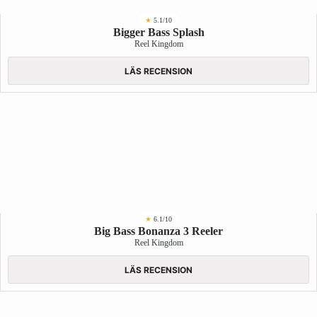
★
5.1/10
Bigger Bass Splash
Reel Kingdom
LÄS RECENSION
★
6.1/10
Big Bass Bonanza 3 Reeler
Reel Kingdom
LÄS RECENSION