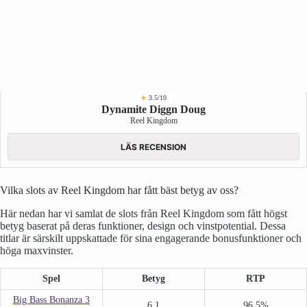
★
3.5/10
Dynamite Diggn Doug
Reel Kingdom
LÄS RECENSION
Vilka slots av Reel Kingdom har fått bäst betyg av oss?
Här nedan har vi samlat de slots från Reel Kingdom som fått högst
betyg baserat på deras funktioner, design och vinstpotential. Dessa
titlar är särskilt uppskattade för sina engagerande bonusfunktioner och
höga maxvinster.
Spel
Betyg
RTP
Big Bass Bonanza 3
6.1
96.5%