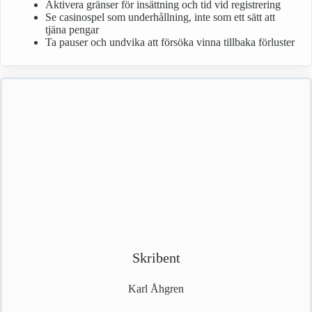
Aktivera gränser för insättning och tid vid registrering
Se casinospel som underhållning, inte som ett sätt att
tjäna pengar
Ta pauser och undvika att försöka vinna tillbaka förluster
Skribent
Karl Åhgren