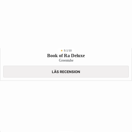
★
9.1/10
Book of Ra Deluxe
Greentube
LÄS RECENSION