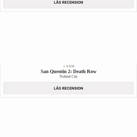
LÄS RECENSION
★
9.3/10
San Quentin 2: Death Row
Nolimit City
LÄS RECENSION