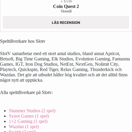
★
9.1/10
Coin Quest 2
Slotmill
LÄS RECENSION
Speltillverkare hos Slotv
SlotV samarbetar med ett stort antal studios, bland annat Apricot,
Betsoft, Big Time Gaming, Elk Studios, Evolution Gaming, Fantasma
Games, IGT, Iron Dog Studios, NetEnt, NextGen, Nolimit City,
Playtech, Quickspin, Red Tiger, Relax Gaming, Thunderkick och
Wazdan. Det gör att utbudet håller hög kvalitet och att det alltid finns
något nytt att upptäcka.
Alla speltillverkare på Slotv:
Slammer Studios (2 spel)
Synot Games (1 spel)
1×2 Gaming (1 spel)
Wazdan (1 spel)
Swintt (2 spel)