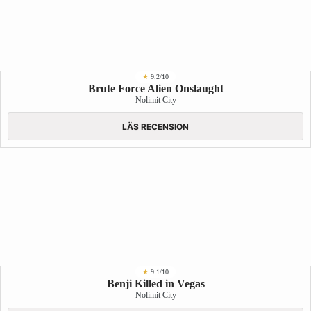
★
9.2/10
Brute Force Alien Onslaught
Nolimit City
LÄS RECENSION
★
9.1/10
Benji Killed in Vegas
Nolimit City