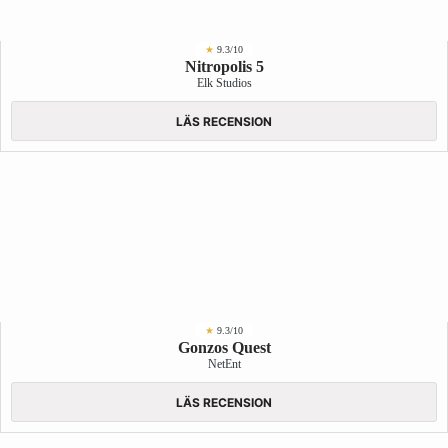
★
9.3/10
Nitropolis 5
Elk Studios
LÄS RECENSION
★
9.3/10
Gonzos Quest
NetEnt
LÄS RECENSION