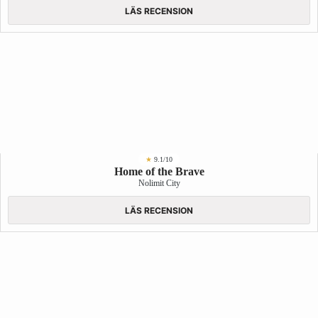
LÄS RECENSION
★
9.1/10
Home of the Brave
Nolimit City
LÄS RECENSION