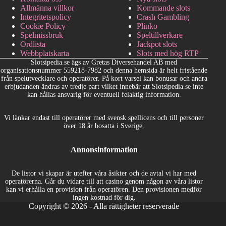
Allmänna villkor
Kommande slots
Integritetspolicy
Crash Gambling
Cookie Policy
Plinko
Spelmissbruk
Speltillverkare
Ordlista
Jackpot slots
Webbplatskarta
Slots med hög RTP
Slotsipedia.se ägs av Gretas Diversehandel AB med
organisationsnummer 559218-7982 och denna hemsida är helt fristående
från spelutvecklare och operatörer. På kort varsel kan bonusar och andra
erbjudanden ändras av tredje part vilket innebär att Slotsipedia.se inte
kan hållas ansvarig för eventuell felaktig information.
Vi länkar endast till operatörer med svensk spellicens och till personer
över 18 år bosatta i Sverige.
Annonsinformation
De listor vi skapar är utefter våra åsikter och de avtal vi har med
operatörerna. Går du vidare till att casino genom någon av våra listor
kan vi erhålla en provision från operatören. Den provisionen medför
ingen kostnad för dig.
Copyright © 2026 - Alla rättigheter reserverade