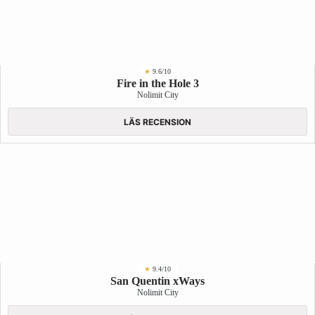
★
9.6/10
Fire in the Hole 3
Nolimit City
LÄS RECENSION
★
9.4/10
San Quentin xWays
Nolimit City