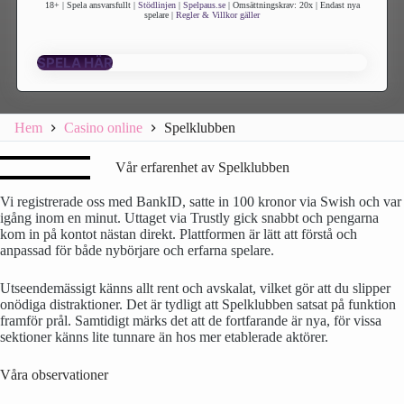
18+ | Spela ansvarsfullt |
Stödlinjen
|
Spelpaus.se
| Omsättningskrav: 20x | Endast nya
spelare |
Regler & Villkor gäller
SPELA HÄR
Hem
Casino online
Spelklubben
Vår erfarenhet av Spelklubben
Vi registrerade oss med BankID, satte in 100 kronor via Swish och var
igång inom en minut. Uttaget via Trustly gick snabbt och pengarna
kom in på kontot nästan direkt. Plattformen är lätt att förstå och
anpassad för både nybörjare och erfarna spelare.
Utseendemässigt känns allt rent och avskalat, vilket gör att du slipper
onödiga distraktioner. Det är tydligt att Spelklubben satsat på funktion
framför prål. Samtidigt märks det att de fortfarande är nya, för vissa
sektioner känns lite tunnare än hos mer etablerade aktörer.
Våra observationer