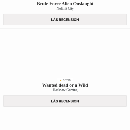
Brute Force Alien Onslaught
Nolimit City
LÄS RECENSION
★
9.2/10
Wanted dead or a Wild
Hacksaw Gaming
LÄS RECENSION