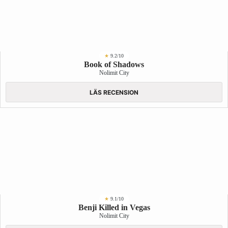
★
9.2/10
Book of Shadows
Nolimit City
LÄS RECENSION
★
9.1/10
Benji Killed in Vegas
Nolimit City