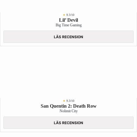
★
9.3/10
Lil’ Devil
Big Time Gaming
LÄS RECENSION
★
9.3/10
San Quentin 2: Death Row
Nolimit City
LÄS RECENSION