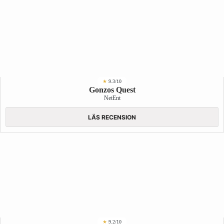
★
9.3/10
Gonzos Quest
NetEnt
LÄS RECENSION
★
9.2/10