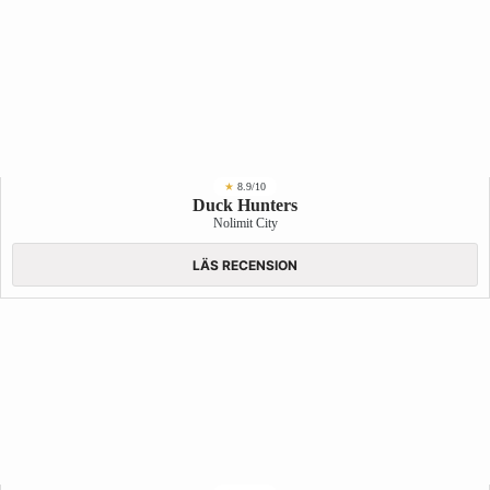
★
8.9/10
Duck Hunters
Nolimit City
LÄS RECENSION