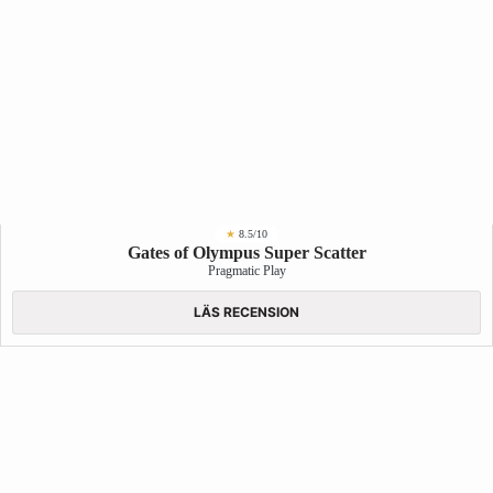
★
8.5/10
Gates of Olympus Super Scatter
Pragmatic Play
LÄS RECENSION