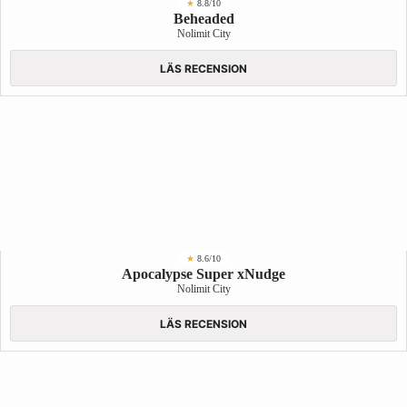
★
8.8/10
Beheaded
Nolimit City
LÄS RECENSION
★
8.6/10
Apocalypse Super xNudge
Nolimit City
LÄS RECENSION