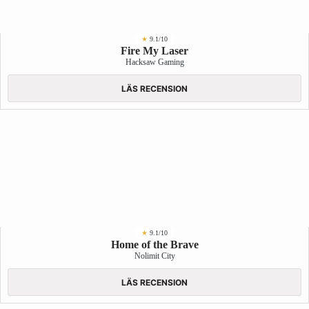
★
9.1/10
Fire My Laser
Hacksaw Gaming
LÄS RECENSION
★
9.1/10
Home of the Brave
Nolimit City
LÄS RECENSION