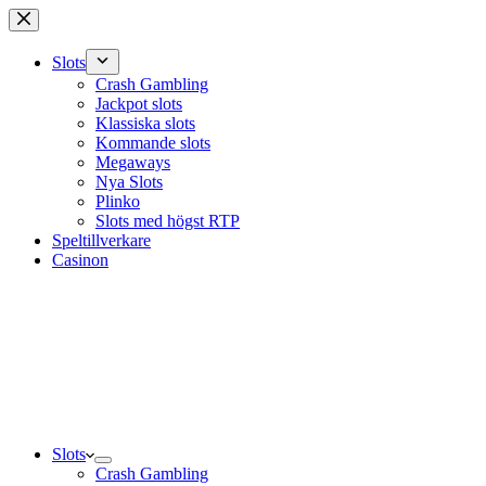
Hoppa
till
innehåll
Slots
Crash Gambling
Jackpot slots
Klassiska slots
Kommande slots
Megaways
Nya Slots
Plinko
Slots med högst RTP
Speltillverkare
Casinon
Slots
Crash Gambling