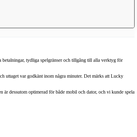
etalningar, tydliga spelgränser och tillgång till alla verktyg för
t och uttaget var godkänt inom några minuter. Det märks att Lucky
men är dessutom optimerad för både mobil och dator, och vi kunde spela