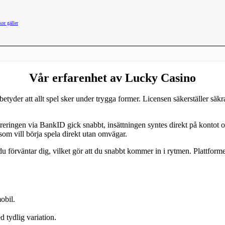
or gäller
Vår erfarenhet av Lucky Casino
yder att allt spel sker under trygga former. Licensen säkerställer säkra b
egistreringen via BankID gick snabbt, insättningen syntes direkt på konto
om vill börja spela direkt utan omvägar.
du förväntar dig, vilket gör att du snabbt kommer in i rytmen. Plattfor
obil.
 tydlig variation.