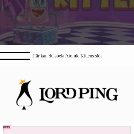
Här kan du spela Atomic Kittens slot
BONUS