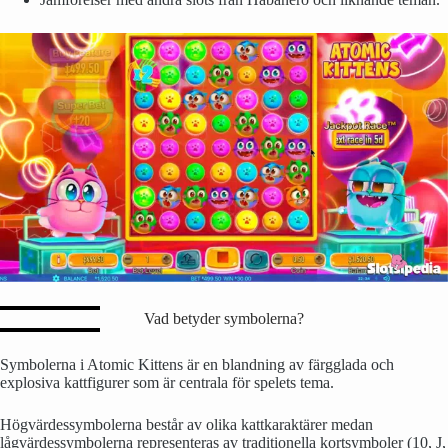
Vad betyder symbolerna?
Symbolerna i Atomic Kittens är en blandning av färgglada och
explosiva kattfigurer som är centrala för spelets tema.
Högvärdessymbolerna består av olika kattkaraktärer medan
lågvärdessymbolerna representeras av traditionella kortsymboler (10, J,