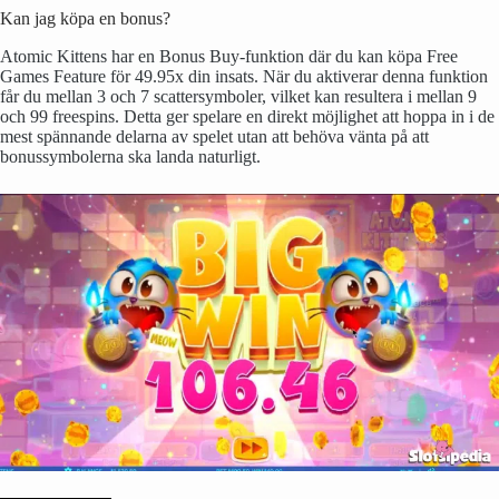
Kan jag köpa en bonus?
Atomic Kittens har en Bonus Buy-funktion där du kan köpa Free
Games Feature för 49.95x din insats. När du aktiverar denna funktion
får du mellan 3 och 7 scattersymboler, vilket kan resultera i mellan 9
och 99 freespins. Detta ger spelare en direkt möjlighet att hoppa in i de
mest spännande delarna av spelet utan att behöva vänta på att
bonussymbolerna ska landa naturligt.