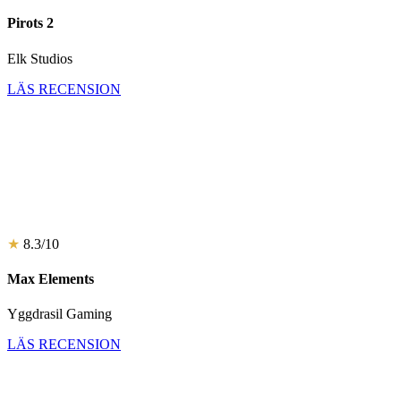
Pirots 2
Elk Studios
LÄS RECENSION
★
8.3/10
Max Elements
Yggdrasil Gaming
LÄS RECENSION