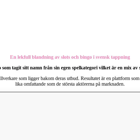
Slingo
En lekfull blandning av slots och bingo i svensk tappning
o som tagit sitt namn från sin egen spelkategori vilket är en mix av s
 tillverkare som ligger bakom deras utbud. Resultatet är en plattform som
lika omfattande som de största aktörerna på marknaden.