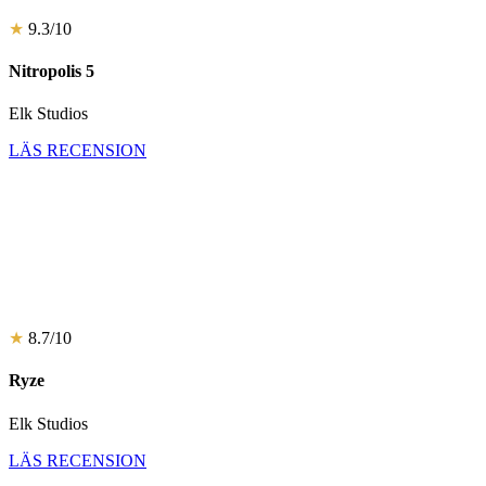
★
9.3/10
Nitropolis 5
Elk Studios
LÄS RECENSION
★
8.7/10
Ryze
Elk Studios
LÄS RECENSION