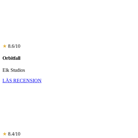
★
8.6/10
Orbitfall
Elk Studios
LÄS RECENSION
★
8.4/10