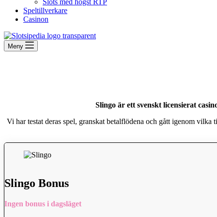
Slots med högst RTP
Speltillverkare
Casinon
Meny
Slingo är ett svenskt licensierat casin
Vi har testat deras spel, granskat betalflödena och gått igenom vilka
Slingo Bonus
Ingen bonus i dagsläget