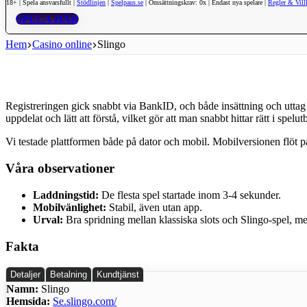
18+ | Spela ansvarsfullt |
Stödlinjen
|
Spelpaus.se
| Omsättningskrav: 0x | Endast nya spelare |
Regler & Villk
SPELA HÄR
Hem
Casino online
Slingo
Registreringen gick snabbt via BankID, och både insättning och uttag vi
uppdelat och lätt att förstå, vilket gör att man snabbt hittar rätt i spelut
Vi testade plattformen både på dator och mobil. Mobilversionen flöt på 
Våra observationer
Laddningstid:
De flesta spel startade inom 3-4 sekunder.
Mobilvänlighet:
Stabil, även utan app.
Urval:
Bra spridning mellan klassiska slots och Slingo-spel, m
Fakta
Detaljer
Betalning
Kundtjänst
Namn:
Slingo
Hemsida:
Se.slingo.com/