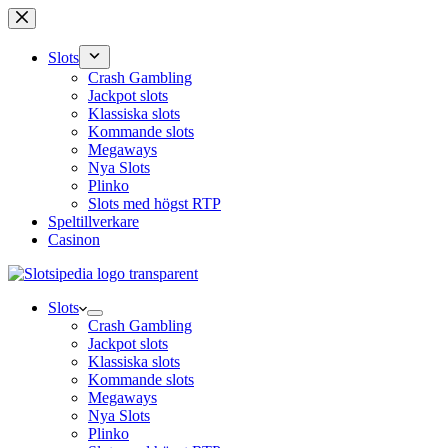
Hoppa
till
innehåll
Slots
Crash Gambling
Jackpot slots
Klassiska slots
Kommande slots
Megaways
Nya Slots
Plinko
Slots med högst RTP
Speltillverkare
Casinon
Slots
Crash Gambling
Jackpot slots
Klassiska slots
Kommande slots
Megaways
Nya Slots
Plinko