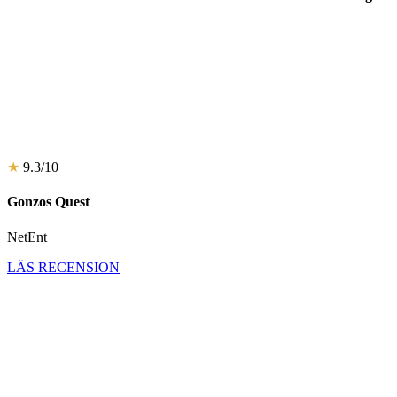
★
9.3/10
Gonzos Quest
NetEnt
LÄS RECENSION