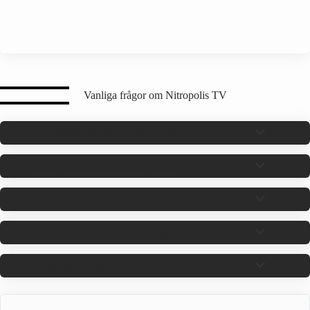
Vanliga frågor om Nitropolis TV
Hur många vinstlinjer har spelet?
Vad är minsta och största insats?
Har spelet en progressiv jackpott?
Kan jag spela spelet på mobilen?
Är bonusköp värt det?