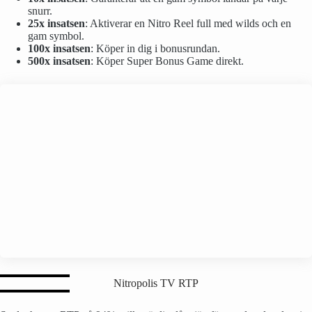
snurr.
25x insatsen
: Aktiverar en Nitro Reel full med wilds och en
gam symbol.
100x insatsen
: Köper in dig i bonusrundan.
500x insatsen
: Köper Super Bonus Game direkt.
Nitropolis TV RTP