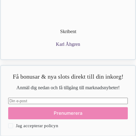
Skribent
Karl Åhgren
Få bonusar & nya slots direkt till din inkorg!
Anmäl dig nedan och få tillgång till marknadsnyheter!
Prenumerera
Jag accepterar policyn