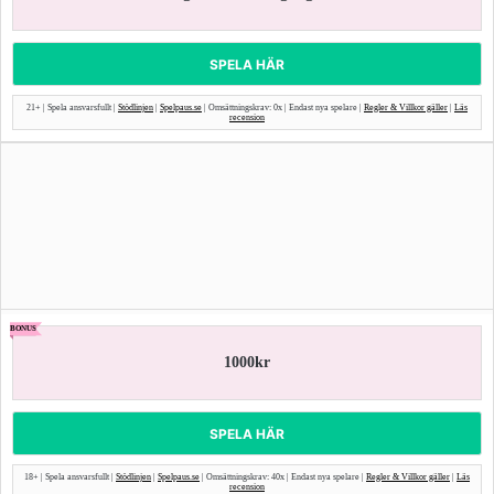
SPELA HÄR
21+ | Spela ansvarsfullt |
Stödlinjen
|
Spelpaus.se
| Omsättningskrav: 0x | Endast nya spelare |
Regler & Villkor gäller
|
Läs
recension
BONUS
1000kr
SPELA HÄR
18+ | Spela ansvarsfullt |
Stödlinjen
|
Spelpaus.se
| Omsättningskrav: 40x | Endast nya spelare |
Regler & Villkor gäller
|
Läs
recension