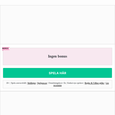
BONUS
Ingen bonus
SPELA HÄR
18+ | Spela ansvarsfullt |
Stödlinjen
|
Spelpaus.se
| Omsättningskrav: 0x | Endast nya spelare |
Regler & Villkor gäller
|
Läs
recension