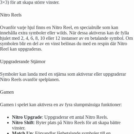
3×3) för att skapa större vinster.
Nitro Reels
Ovanför varje hjul finns en Nitro Reel, en specialrulle som kan
innehålla extra symboler eller wilds. När dessa aktiveras kan de fylla
hjulet med 2, 4, 6, 8, 10 eller 12 instanser av en betalande symbol. Om
symbolen blir en del av en vinst belönas du med en respin där Nitro
Reel kan uppgraderas.
Uppgraderande Stjärnor
Symboler kan landa med en stjärna som aktiverar eller uppgraderar
Nitro Reels ovanför spelplanen.
Gamen
Gamen i spelet kan aktivera en av fyra slumpmässiga funktioner:
Nitro Upgrade
: Uppgraderar ett antal Nitro Reels.
Nitro Shift
: Byter plats på Nitro Reels för att skapa bättre
vinster.
Match Up
: Förvandlar lågbetalande symboler till en