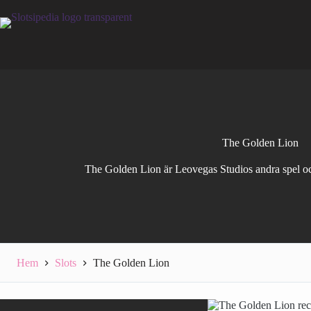
Hoppa
till
innehåll
The Golden Lion
The Golden Lion är Leovegas Studios andra spel o
Hem
Slots
The Golden Lion