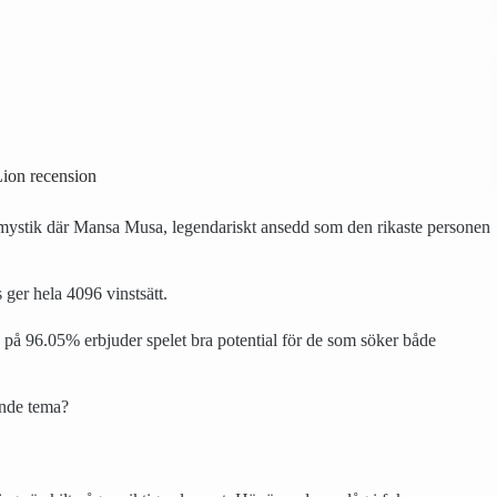
ion recension
h mystik där Mansa Musa, legendariskt ansedd som den rikaste personen
 ger hela 4096 vinstsätt.
på 96.05% erbjuder spelet bra potential för de som söker både
ande tema?