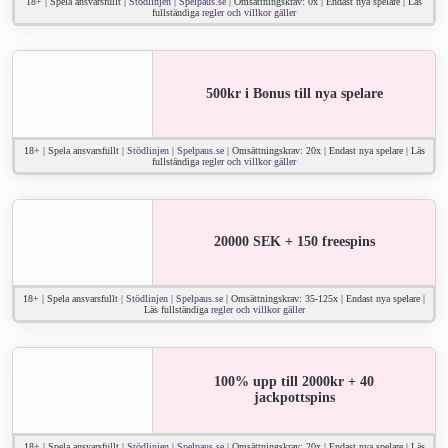
18+ | Spela ansvarsfullt |
Stödlinjen
|
Spelpaus.se
| Omsättningskrav: 0x | Endast nya spelare | Läs
fullständiga
regler och villkor gäller
500kr i Bonus till nya spelare
18+ | Spela ansvarsfullt |
Stödlinjen
|
Spelpaus.se
| Omsättningskrav: 20x | Endast nya spelare | Läs
fullständiga
regler och villkor gäller
20000 SEK + 150 freespins
18+ | Spela ansvarsfullt |
Stödlinjen
|
Spelpaus.se
| Omsättningskrav: 35-125x | Endast nya spelare |
Läs fullständiga
regler och villkor gäller
100% upp till 2000kr + 40
jackpottspins
18+ | Spela ansvarsfullt |
Stödlinjen
|
Spelpaus.se
| Omsättningskrav: 20x | Endast nya spelare | Läs