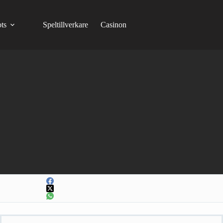
ots
Speltillverkare
Casinon