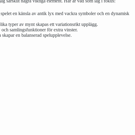
 jag särskilt några viktiga element. Här är vad som låg i fokus:
r spelet en känsla av antik lyx med vackra symboler och en dynamisk
ika typer av mynt skapas ett variationsrikt upplägg.
iv och samlingsfunktioner för extra vinster.
n skapar en balanserad spelupplevelse.