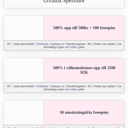
Utvalda Spelsidor
100% upp till 500kr + 100 freespins
18+ | Spela ansvarsfullt |
Stödlinjen
|
Spelpaus.se
| Omsättningskrav: 30x | Endast nya spelare | Läs
fullständiga
regler och villkor gäller
100% i välkomstbonus upp till 2500
SEK
18+ | Spela ansvarsfullt |
Stödlinjen
|
Spelpaus.se
| Omsättningskrav: 35x | Endast nya spelare | Läs
fullständiga
regler och villkor gäller
50 omsättningsfria freespins