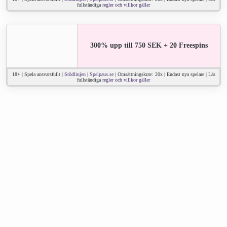
fullständiga
regler och villkor gäller
300% upp till 750 SEK + 20 Freespins
18+ | Spela ansvarsfullt |
Stödlinjen
|
Spelpaus.se
| Omsättningskrav: 20x | Endast nya spelare | Läs
fullständiga
regler och villkor gäller