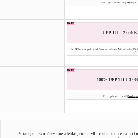
18+ | Spela ansvarsfullt |
Stödlinjen
BONUS
UPP TILL 2 000 
18+ | Gäller nya spelare vid första insättningen. Min insättning 100 k
26.
BONUS
100% UPP TILL 3 00
18+ | Spela ansvarsfullt |
Stödlinje
Vi tar inget ansvar för eventuella felaktigheter om vilka casinon som denna slot fi