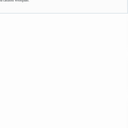
på casinots webbplats.