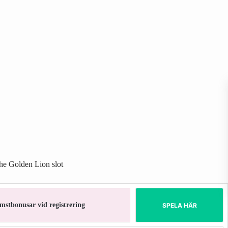
he Golden Lion slot
omstbonusar vid registrering
SPELA HÄR