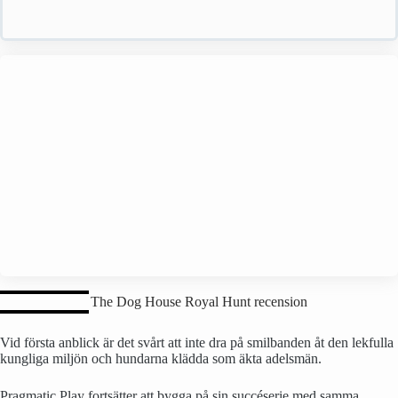
The Dog House Royal Hunt recension
Vid första anblick är det svårt att inte dra på smilbanden åt den lekfulla
kungliga miljön och hundarna klädda som äkta adelsmän.
Pragmatic Play fortsätter att bygga på sin succéserie med samma