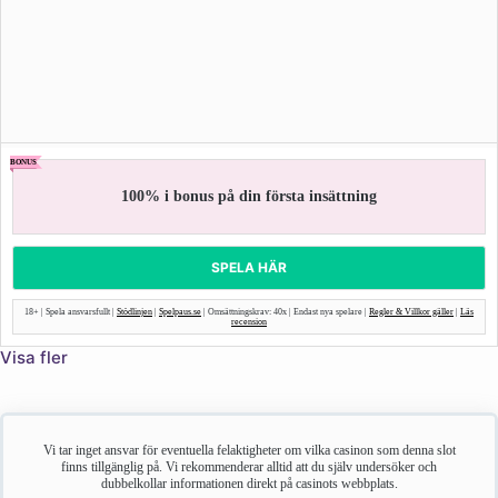
BONUS
100% i bonus på din första insättning
SPELA HÄR
18+ | Spela ansvarsfullt |
Stödlinjen
|
Spelpaus.se
| Omsättningskrav: 40x | Endast nya spelare |
Regler & Villkor gäller
|
Läs
recension
Visa fler
Vi tar inget ansvar för eventuella felaktigheter om vilka casinon som denna slot
finns tillgänglig på. Vi rekommenderar alltid att du själv undersöker och
dubbelkollar informationen direkt på casinots webbplats.