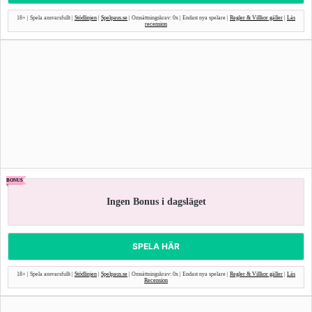
18+ | Spela ansvarsfullt |
Stödlinjen
|
Spelpaus.se
| Omsättningskrav: 0x | Endast nya spelare |
Regler & Villkor gäller
|
Läs
recension
BONUS
Ingen Bonus i dagsläget
SPELA HÄR
18+ | Spela ansvarsfullt |
Stödlinjen
|
Spelpaus.se
| Omsättningskrav: 0x | Endast nya spelare |
Regler & Villkor gäller
|
Läs
Recension