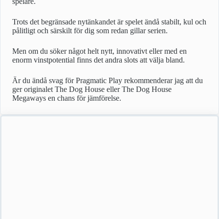
spelare.
Trots det begränsade nytänkandet är spelet ändå stabilt, kul och
pålitligt och särskilt för dig som redan gillar serien.
Men om du söker något helt nytt, innovativt eller med en
enorm vinstpotential finns det andra slots att välja bland.
Är du ändå svag för Pragmatic Play rekommenderar jag att du
ger originalet The Dog House eller The Dog House
Megaways en chans för jämförelse.