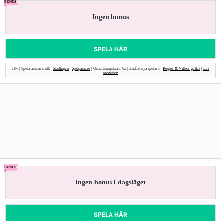
BONUS
Ingen bonus
SPELA HÄR
18+ | Spela ansvarsfullt |
Stödlinjen
|
Spelpaus.se
| Omsättningskrav: 0x | Endast nya spelare |
Regler & Villkor gäller
|
Läs
recension
BONUS
Ingen bonus i dagsläget
SPELA HÄR