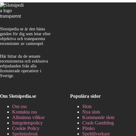
Slotsipedia.se är den bästa
guiden för dig som letar efter
objektiva och transparenta
recensioner av casinospel.
Här hittar du de senaste
recensionerna och exklusiva
erbjudanden från alla
licensierade operatörer i
Sverige.
Om Slotsipedia.se
Populära sidor
Om oss
Slots
Kontakta oss
Nya slots
Allmänna villkor
Kommande slots
Integritetspolicy
Crash Gambling
Cookie Policy
Plinko
Spelmissbruk
Speltillverkare