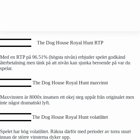
The Dog House Royal Hunt RTP
Med en RTP på 96.51% (högsta nivån) erbjuder spelet godkänd
återbetalning men tänk på att nivån kan sjunka beroende på var du
spelar.
The Dog House Royal Hunt maxvinst
Maxvinsten är 8000x insatsen ett okej steg uppåt från originalet men
inte något dramatiskt lyft.
The Dog House Royal Hunt volatilitet
Spelet har hög volatilitet. Räkna därför med perioder av torra snurr
innan de större vinsterna dyker upp.