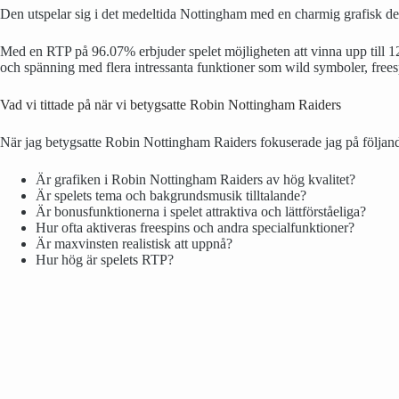
Den utspelar sig i det medeltida Nottingham med en charmig grafisk des
Med en RTP på 96.07% erbjuder spelet möjligheten att vinna upp till 12
och spänning med flera intressanta funktioner som wild symboler, free
Vad vi tittade på när vi betygsatte Robin Nottingham Raiders
När jag betygsatte Robin Nottingham Raiders fokuserade jag på följand
Är grafiken i Robin Nottingham Raiders av hög kvalitet?
Är spelets tema och bakgrundsmusik tilltalande?
Är bonusfunktionerna i spelet attraktiva och lättförståeliga?
Hur ofta aktiveras freespins och andra specialfunktioner?
Är maxvinsten realistisk att uppnå?
Hur hög är spelets RTP?