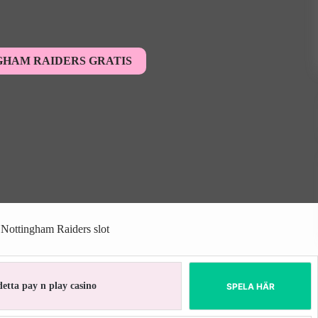
GHAM RAIDERS GRATIS
 Nottingham Raiders slot
detta pay n play casino
SPELA HÄR