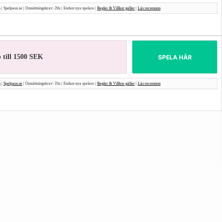
en | Spelpaus.se | Omsättningskrav: 20x | Endast nya spelare |
Regler & Villkor gäller
|
Läs recension
till 1500 SEK
SPELA HÄR
n
|
Spelpaus.se
| Omsättningskrav: 35x | Endast nya spelare |
Regler & Villkor gäller
|
Läs recension