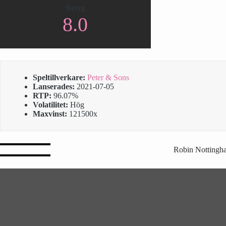
Betyg
8.0
Speltillverkare:
Peter & Sons
Lanserades:
2021-07-05
RTP:
96.07%
Volatilitet:
Hög
Maxvinst:
121500x
Robin Nottingh