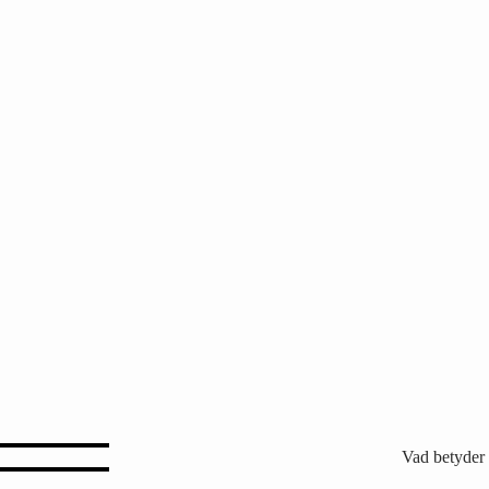
Vad betyder