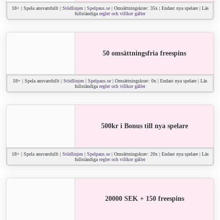
18+ | Spela ansvarsfullt |
Stödlinjen
|
Spelpaus.se
| Omsättningskrav: 35x | Endast nya spelare | Läs
fullständiga
regler och villkor gäller
50 omsättningsfria freespins
18+ | Spela ansvarsfullt |
Stödlinjen
|
Spelpaus.se
| Omsättningskrav: 0x | Endast nya spelare | Läs
fullständiga
regler och villkor gäller
500kr i Bonus till nya spelare
18+ | Spela ansvarsfullt |
Stödlinjen
|
Spelpaus.se
| Omsättningskrav: 20x | Endast nya spelare | Läs
fullständiga
regler och villkor gäller
20000 SEK + 150 freespins