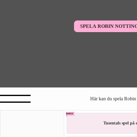
SPELA ROBIN NOTTIN
Här kan du spela Robin
BONUS
Tusentals spel på 