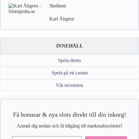
Skribent
Karl Åhgren
INNEHÅLL
Spela demo
Spela på ett casino
Vår recension
Få bonusar & nya slots direkt till din inkorg!
Anmäl dig nedan och få tillgång till marknadsnyheter!