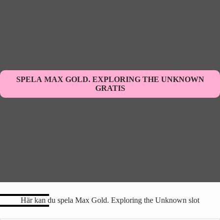
SPELA MAX GOLD. EXPLORING THE UNKNOWN
GRATIS
Här kan du spela Max Gold. Exploring the Unknown slot