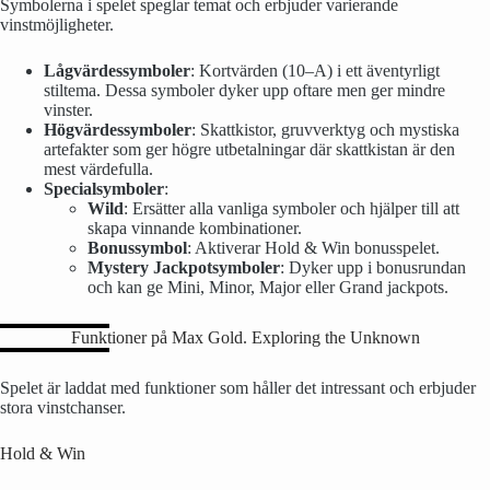
Symbolerna i spelet speglar temat och erbjuder varierande
vinstmöjligheter.
Lågvärdessymboler
: Kortvärden (10–A) i ett äventyrligt
stiltema. Dessa symboler dyker upp oftare men ger mindre
vinster.
Högvärdessymboler
: Skattkistor, gruvverktyg och mystiska
artefakter som ger högre utbetalningar där skattkistan är den
mest värdefulla.
Specialsymboler
:
Wild
: Ersätter alla vanliga symboler och hjälper till att
skapa vinnande kombinationer.
Bonussymbol
: Aktiverar Hold & Win bonusspelet.
Mystery Jackpotsymboler
: Dyker upp i bonusrundan
och kan ge Mini, Minor, Major eller Grand jackpots.
Funktioner på Max Gold. Exploring the Unknown
Spelet är laddat med funktioner som håller det intressant och erbjuder
stora vinstchanser.
Hold & Win