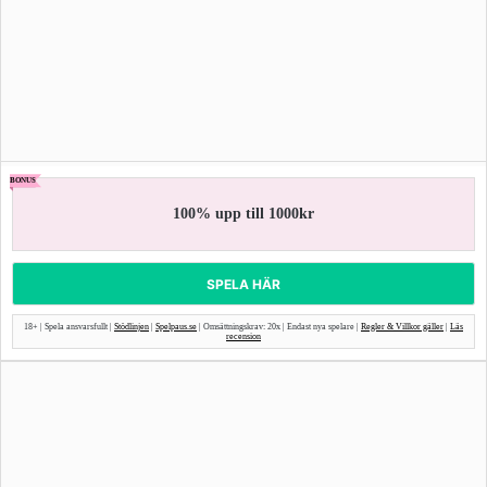
BONUS
100% upp till 1000kr
SPELA HÄR
18+ | Spela ansvarsfullt |
Stödlinjen
|
Spelpaus.se
| Omsättningskrav: 20x | Endast nya spelare |
Regler & Villkor gäller
|
Läs
recension