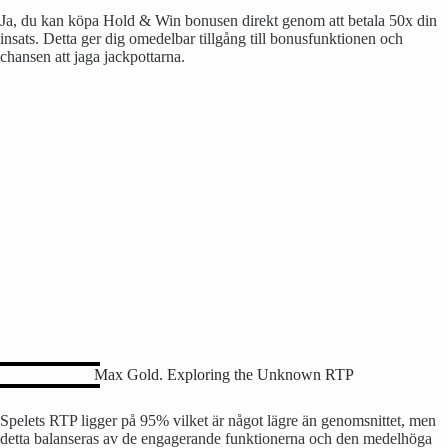
Ja, du kan köpa Hold & Win bonusen direkt genom att betala 50x din
insats. Detta ger dig omedelbar tillgång till bonusfunktionen och
chansen att jaga jackpottarna.
Max Gold. Exploring the Unknown RTP
Spelets RTP ligger på 95% vilket är något lägre än genomsnittet, men
detta balanseras av de engagerande funktionerna och den medelhöga