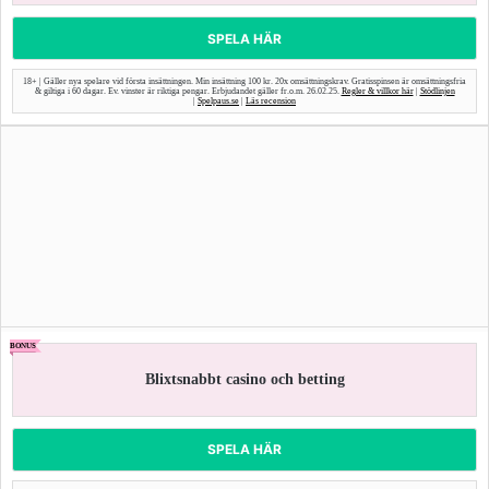
SPELA HÄR
18+ | Gäller nya spelare vid första insättningen. Min insättning 100 kr. 20x omsättningskrav. Gratisspinsen är omsättningsfria
& giltiga i 60 dagar. Ev. vinster är riktiga pengar. Erbjudandet gäller fr.o.m. 26.02.25.
Regler & villkor här
|
Stödlinjen
|
Spelpaus.se
|
Läs recension
BONUS
Blixtsnabbt casino och betting
SPELA HÄR