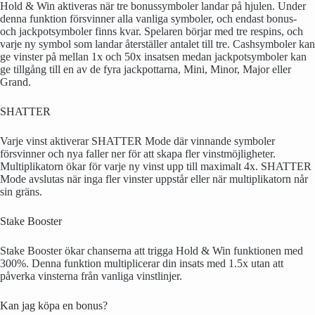
Hold & Win aktiveras när tre bonussymboler landar på hjulen. Under
denna funktion försvinner alla vanliga symboler, och endast bonus-
och jackpotsymboler finns kvar. Spelaren börjar med tre respins, och
varje ny symbol som landar återställer antalet till tre. Cashsymboler kan
ge vinster på mellan 1x och 50x insatsen medan jackpotsymboler kan
ge tillgång till en av de fyra jackpottarna, Mini, Minor, Major eller
Grand.
SHATTER
Varje vinst aktiverar SHATTER Mode där vinnande symboler
försvinner och nya faller ner för att skapa fler vinstmöjligheter.
Multiplikatorn ökar för varje ny vinst upp till maximalt 4x. SHATTER
Mode avslutas när inga fler vinster uppstår eller när multiplikatorn når
sin gräns.
Stake Booster
Stake Booster ökar chanserna att trigga Hold & Win funktionen med
300%. Denna funktion multiplicerar din insats med 1.5x utan att
påverka vinsterna från vanliga vinstlinjer.
Kan jag köpa en bonus?