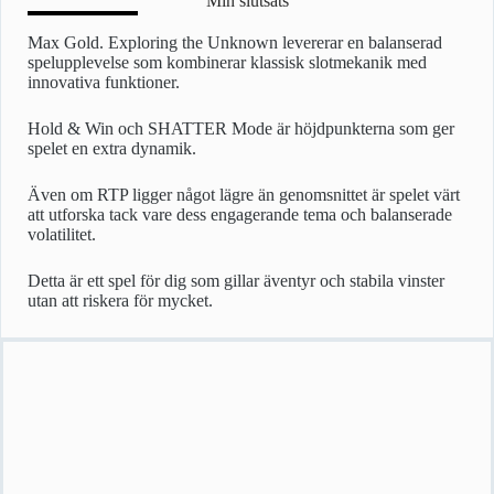
Min slutsats
Max Gold. Exploring the Unknown levererar en balanserad
spelupplevelse som kombinerar klassisk slotmekanik med
innovativa funktioner.
Hold & Win och SHATTER Mode är höjdpunkterna som ger
spelet en extra dynamik.
Även om RTP ligger något lägre än genomsnittet är spelet värt
att utforska tack vare dess engagerande tema och balanserade
volatilitet.
Detta är ett spel för dig som gillar äventyr och stabila vinster
utan att riskera för mycket.