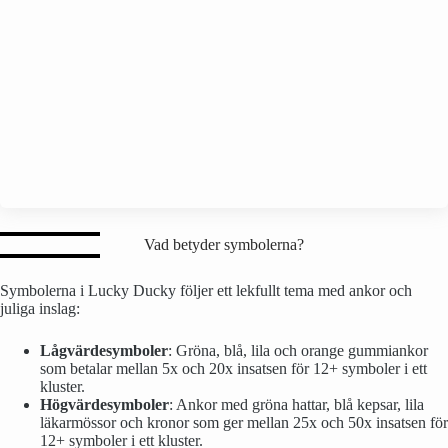
Vad betyder symbolerna?
Symbolerna i Lucky Ducky följer ett lekfullt tema med ankor och
juliga inslag:
Lågvärdesymboler
: Gröna, blå, lila och orange gummiankor
som betalar mellan 5x och 20x insatsen för 12+ symboler i ett
kluster.
Högvärdesymboler
: Ankor med gröna hattar, blå kepsar, lila
läkarmössor och kronor som ger mellan 25x och 50x insatsen för
12+ symboler i ett kluster.