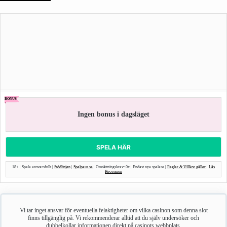
BONUS
Ingen bonus i dagsläget
SPELA HÄR
18+ | Spela ansvarsfullt |
Stödlinjen
|
Spelpaus.se
| Omsättningskrav: 0x | Endast nya spelare |
Regler & Villkor gäller
|
Läs
Recension
Vi tar inget ansvar för eventuella felaktigheter om vilka casinon som denna slot
finns tillgänglig på. Vi rekommenderar alltid att du själv undersöker och
dubbelkollar informationen direkt på casinots webbplats.