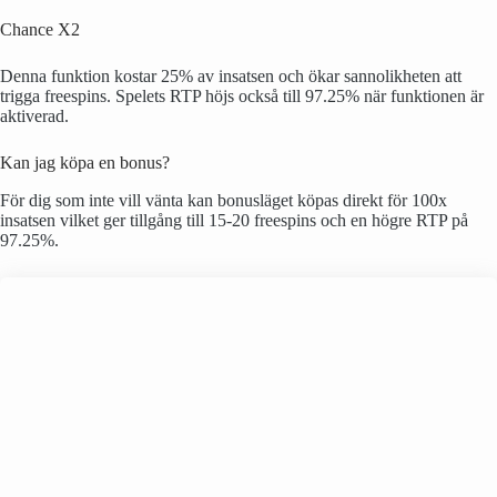
Chance X2
Denna funktion kostar 25% av insatsen och ökar sannolikheten att
trigga freespins. Spelets RTP höjs också till 97.25% när funktionen är
aktiverad.
Kan jag köpa en bonus?
För dig som inte vill vänta kan bonusläget köpas direkt för 100x
insatsen vilket ger tillgång till 15-20 freespins och en högre RTP på
97.25%.