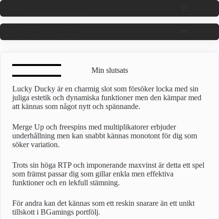
Vad är maxvinsten?
Finns det liknande spel?
Min slutsats
Lucky Ducky är en charmig slot som försöker locka med sin
juliga estetik och dynamiska funktioner men den kämpar med
att kännas som något nytt och spännande.
Merge Up och freespins med multiplikatorer erbjuder
underhållning men kan snabbt kännas monotont för dig som
söker variation.
Trots sin höga RTP och imponerande maxvinst är detta ett spel
som främst passar dig som gillar enkla men effektiva
funktioner och en lekfull stämning.
För andra kan det kännas som ett reskin snarare än ett unikt
tillskott i BGamings portfölj.