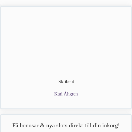
Skribent
Karl Åhgren
Få bonusar & nya slots direkt till din inkorg!