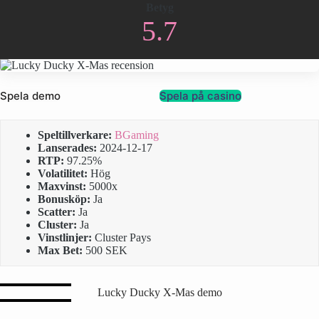
Betyg
5.7
Spela demo
Spela på casino
Speltillverkare:
BGaming
Lanserades:
2024-12-17
RTP:
97.25%
Volatilitet:
Hög
Maxvinst:
5000x
Bonusköp:
Ja
Scatter:
Ja
Cluster:
Ja
Vinstlinjer:
Cluster Pays
Max Bet:
500 SEK
Lucky Ducky X-Mas demo