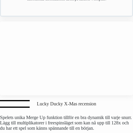
Lucky Ducky X-Mas recension
Spelets unika Merge Up funktion tillför en bra dynamik till varje snurr.
Lägg till multiplikatorer i freespinsläget som kan nå upp till 128x och
du har ett spel som känns spännande till en början.