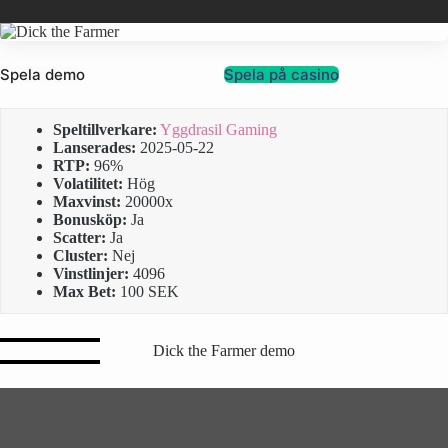
Spela demo
Spela på casino
Speltillverkare:
Yggdrasil Gaming
Lanserades:
2025-05-22
RTP:
96%
Volatilitet:
Hög
Maxvinst:
20000x
Bonusköp:
Ja
Scatter:
Ja
Cluster:
Nej
Vinstlinjer:
4096
Max Bet:
100 SEK
Dick the Farmer demo