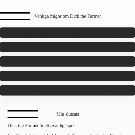
Vanliga frågor om Dick the Farmer
Är det här spelet barnförbjudet?
Hur ofta kommer Synced Reels?
Vad är Louder funktionen egentligen?
Kan man vinna jackpot i bonusrundan?
Är det här typiskt för Yggdrasil?
Min slutsats
Dick the Farmer är ett ovanligt spel.