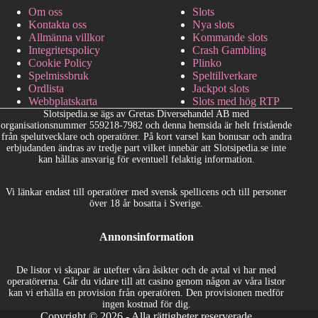
Om oss
Slots
Kontakta oss
Nya slots
Allmänna villkor
Kommande slots
Integritetspolicy
Crash Gambling
Cookie Policy
Plinko
Spelmissbruk
Speltillverkare
Ordlista
Jackpot slots
Webbplatskarta
Slots med hög RTP
Slotsipedia.se ägs av Gretas Diversehandel AB med
organisationsnummer 559218-7982 och denna hemsida är helt fristående
från spelutvecklare och operatörer. På kort varsel kan bonusar och andra
erbjudanden ändras av tredje part vilket innebär att Slotsipedia.se inte
kan hållas ansvarig för eventuell felaktig information.
Vi länkar endast till operatörer med svensk spellicens och till personer
över 18 år bosatta i Sverige.
Annonsinformation
De listor vi skapar är utefter våra åsikter och de avtal vi har med
operatörerna. Går du vidare till att casino genom någon av våra listor
kan vi erhålla en provision från operatören. Den provisionen medför
ingen kostnad för dig.
Copyright © 2026 - Alla rättigheter reserverade