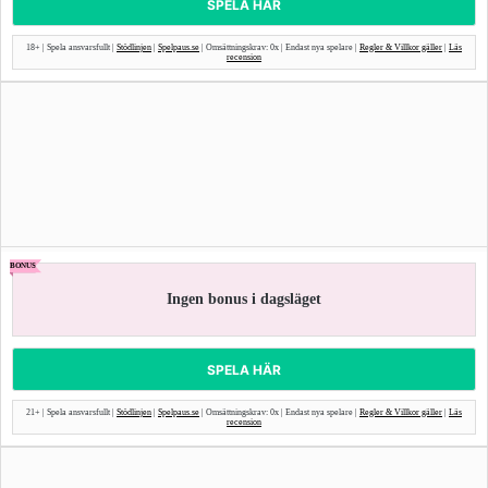
SPELA HÄR
18+ | Spela ansvarsfullt |
Stödlinjen
|
Spelpaus.se
| Omsättningskrav: 0x | Endast nya spelare |
Regler & Villkor gäller
|
Läs
recension
BONUS
Ingen bonus i dagsläget
SPELA HÄR
21+ | Spela ansvarsfullt |
Stödlinjen
|
Spelpaus.se
| Omsättningskrav: 0x | Endast nya spelare |
Regler & Villkor gäller
|
Läs
recension