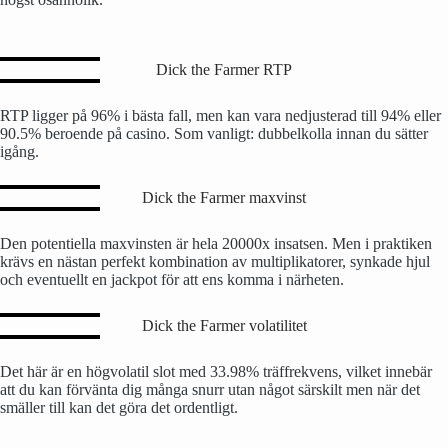
Dick the Farmer RTP
RTP ligger på 96% i bästa fall, men kan vara nedjusterad till 94% eller
90.5% beroende på casino. Som vanligt: dubbelkolla innan du sätter
igång.
Dick the Farmer maxvinst
Den potentiella maxvinsten är hela 20000x insatsen. Men i praktiken
krävs en nästan perfekt kombination av multiplikatorer, synkade hjul
och eventuellt en jackpot för att ens komma i närheten.
Dick the Farmer volatilitet
Det här är en högvolatil slot med 33.98% träffrekvens, vilket innebär
att du kan förvänta dig många snurr utan något särskilt men när det
smäller till kan det göra det ordentligt.