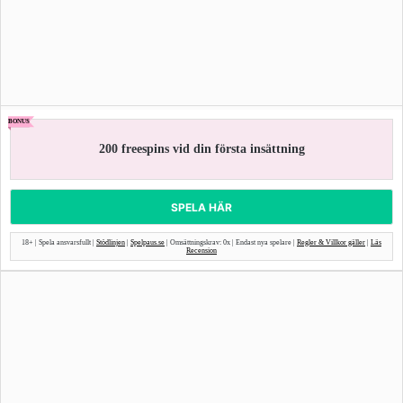
BONUS
200 freespins vid din första insättning
SPELA HÄR
18+ | Spela ansvarsfullt |
Stödlinjen
|
Spelpaus.se
| Omsättningskrav: 0x | Endast nya spelare |
Regler & Villkor gäller
|
Läs
Recension