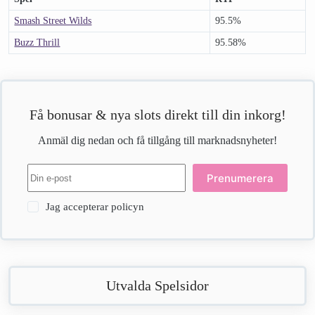
Smash Street Wilds
95.5%
Buzz Thrill
95.58%
Få bonusar & nya slots direkt till din inkorg!
Anmäl dig nedan och få tillgång till marknadsnyheter!
Prenumerera
Jag accepterar policyn
Utvalda Spelsidor