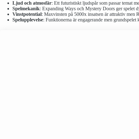
Ljud och atmosfär
: Ett futuristiskt ljudspår som passar temat me
Spelmekanik
: Expanding Ways och Mystery Doors ger spelet d
Vinstpotential
: Maxvinsten på 5000x insatsen är attraktiv men R
Spelupplevelse
: Funktionerna är engagerande men grundspelet k