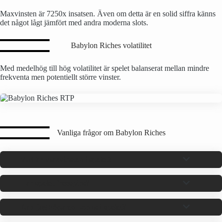
Maxvinsten är 7250x insatsen. Även om detta är en solid siffra känns
det något lågt jämfört med andra moderna slots.
Babylon Riches volatilitet
Med medelhög till hög volatilitet är spelet balanserat mellan mindre
frekventa men potentiellt större vinster.
Vanliga frågor om Babylon Riches
Vad är maxvinsten i spelet?
Har spelet freespins?
Kan jag köpa en bonus i spelet?