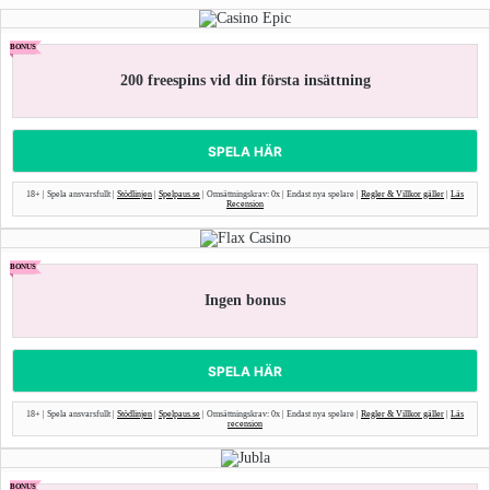
BONUS
200 freespins vid din första insättning
SPELA HÄR
18+ | Spela ansvarsfullt |
Stödlinjen
|
Spelpaus.se
| Omsättningskrav: 0x | Endast nya spelare |
Regler & Villkor gäller
|
Läs
Recension
BONUS
Ingen bonus
SPELA HÄR
18+ | Spela ansvarsfullt |
Stödlinjen
|
Spelpaus.se
| Omsättningskrav: 0x | Endast nya spelare |
Regler & Villkor gäller
|
Läs
recension
BONUS