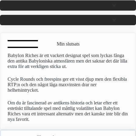
Vad är RTP för spelet?
Vilken volatilitet har spelet?
Min slutsats
Babylon Riches är ett vackert designat spel som lyckas fånga
den antika Babyloniska atmosfären men det saknar det där lilla
extra för att verkligen sticka ut.
Cycle Rounds och freespins ger ett visst djup men den flexibla
RTP:n och den något låga maxvinsten drar ner
helhetsintrycket.
Om du är fascinerad av antikens historia och letar efter ett
estetiskt tilltalande spel med måttlig volatilitet kan Babylon
Riches vara ett intressant alternativ men det kanske inte blir din
nya favorit.