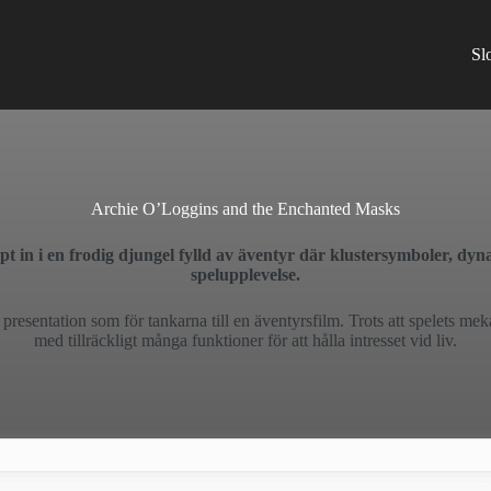
Sl
Archie O’Loggins and the Enchanted Masks
 in i en frodig djungel fylld av äventyr där klustersymboler, dy
spelupplevelse.
presentation som för tankarna till en äventyrsfilm. Trots att spelets mek
med tillräckligt många funktioner för att hålla intresset vid liv.