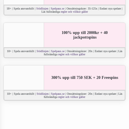
18+ | Spela ansvarsfullt |
Stödlinjen
|
Spelpaus.se
| Omsättningskrav: 35-125x | Endast nya spelare |
Läs fullständiga
regler och villkor gäller
100% upp till 2000kr + 40
jackpottspins
18+ | Spela ansvarsfullt |
Stödlinjen
|
Spelpaus.se
| Omsättningskrav: 20x | Endast nya spelare | Läs
fullständiga
regler och villkor gäller
300% upp till 750 SEK + 20 Freespins
18+ | Spela ansvarsfullt |
Stödlinjen
|
Spelpaus.se
| Omsättningskrav: 20x | Endast nya spelare | Läs
fullständiga
regler och villkor gäller