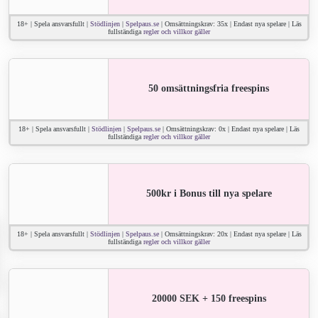
18+ | Spela ansvarsfullt |
Stödlinjen
|
Spelpaus.se
| Omsättningskrav: 35x | Endast nya spelare | Läs
fullständiga
regler och villkor gäller
50 omsättningsfria freespins
18+ | Spela ansvarsfullt |
Stödlinjen
|
Spelpaus.se
| Omsättningskrav: 0x | Endast nya spelare | Läs
fullständiga
regler och villkor gäller
500kr i Bonus till nya spelare
18+ | Spela ansvarsfullt |
Stödlinjen
|
Spelpaus.se
| Omsättningskrav: 20x | Endast nya spelare | Läs
fullständiga
regler och villkor gäller
20000 SEK + 150 freespins