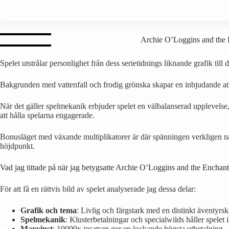
Archie O’Loggins and the
Spelet utstrålar personlighet från dess serietidnings liknande grafik till
Bakgrunden med vattenfall och frodig grönska skapar en inbjudande atmo
När det gäller spelmekanik erbjuder spelet en välbalanserad upplevelse,
att hålla spelarna engagerade.
Bonusläget med växande multiplikatorer är där spänningen verkligen n
höjdpunkt.
Vad jag tittade på när jag betygsatte Archie O’Loggins and the Encha
För att få en rättvis bild av spelet analyserade jag dessa delar:
Grafik och tema
: Livlig och färgstark med en distinkt äventyrsk
Spelmekanik
: Klusterbetalningar och specialwilds håller spelet 
Maxvinst
: 10000x insatsen ger en lockande högsta utbetalning.