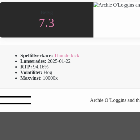
Betyg
7.3
Speltillverkare:
Thunderkick
Lanserades:
2025-01-22
RTP:
94.16%
Volatilitet:
Hög
Maxvinst:
10000x
Archie O’Loggins and t