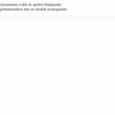
 dynamiska wilds är spelets höjdpunkt.
spelmekaniken inte är särskilt nyskapande.