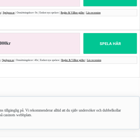
n
|
Spelpaus.se
| Omsättningskrav: 0x | Endast nya spelare |
Regler & Villkor gäller
|
Läs recension
000kr
SPELA HÄR
n
|
Spelpaus.se
| Omsättningskrav: 40x | Endast nya spelare |
Regler & Villkor gäller
|
Läs recension
nns tillgänglig på. Vi rekommenderar alltid att du själv undersöker och dubbelkollar
på casinots webbplats.