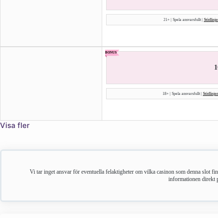
21+ | Spela ansvarsfullt |
Stödlinje
BONUS
1
18+ | Spela ansvarsfullt |
Stödlinje
Visa fler
Vi tar inget ansvar för eventuella felaktigheter om vilka casinon som denna slot fi
informationen direkt 