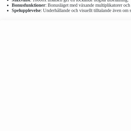
Bonusfunktioner
: Bonusläget med växande multiplikatorer och
Spelupplevelse
: Underhållande och visuellt tilltalande även om 