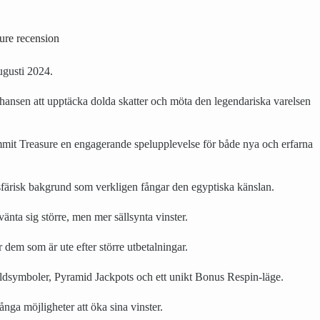
ure recension
ugusti 2024.
hansen att upptäcka dolda skatter och möta den legendariska varelsen
Ammit Treasure en engagerande spelupplevelse för både nya och erfarna
sfärisk bakgrund som verkligen fångar den egyptiska känslan.
änta sig större, men mer sällsynta vinster.
dem som är ute efter större utbetalningar.
ldsymboler, Pyramid Jackpots och ett unikt Bonus Respin-läge.
många möjligheter att öka sina vinster.