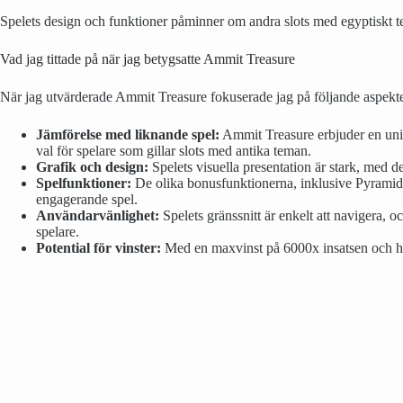
Spelets design och funktioner påminner om andra slots med egyptiskt t
Vad jag tittade på när jag betygsatte Ammit Treasure
När jag utvärderade Ammit Treasure fokuserade jag på följande aspekte
Jämförelse med liknande spel:
Ammit Treasure erbjuder en unik t
val för spelare som gillar slots med antika teman.
Grafik och design:
Spelets visuella presentation är stark, med d
Spelfunktioner:
De olika bonusfunktionerna, inklusive Pyramid 
engagerande spel.
Användarvänlighet:
Spelets gränssnitt är enkelt att navigera, och
spelare.
Potential för vinster:
Med en maxvinst på 6000x insatsen och hög v