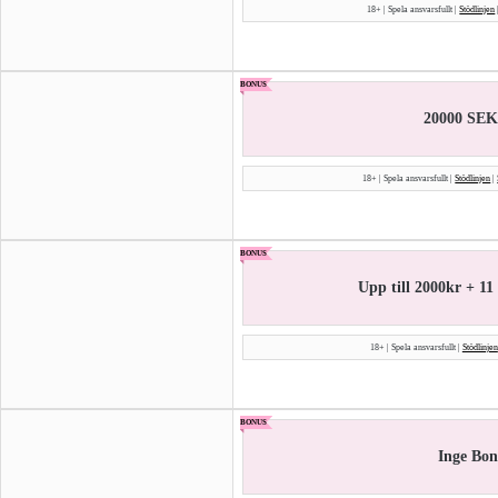
18+ | Spela ansvarsfullt |
Stödlinjen
BONUS
20000 SEK 
18+ | Spela ansvarsfullt |
Stödlinjen
|
BONUS
Upp till 2000kr + 11
18+ | Spela ansvarsfullt |
Stödlinjen
BONUS
Inge Bon