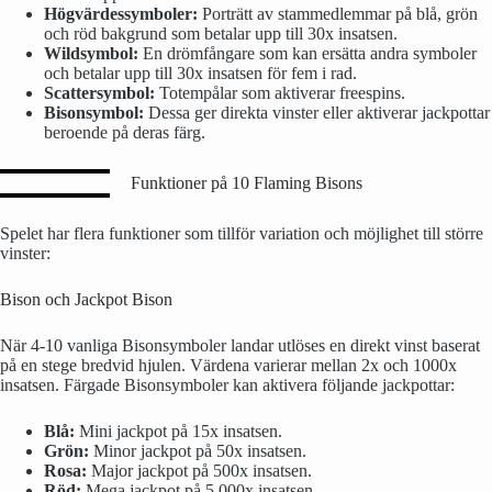
Högvärdessymboler:
Porträtt av stammedlemmar på blå, grön
och röd bakgrund som betalar upp till 30x insatsen.
Wildsymbol:
En drömfångare som kan ersätta andra symboler
och betalar upp till 30x insatsen för fem i rad.
Scattersymbol:
Totempålar som aktiverar freespins.
Bisonsymbol:
Dessa ger direkta vinster eller aktiverar jackpottar
beroende på deras färg.
Funktioner på 10 Flaming Bisons
Spelet har flera funktioner som tillför variation och möjlighet till större
vinster:
Bison och Jackpot Bison
När 4-10 vanliga Bisonsymboler landar utlöses en direkt vinst baserat
på en stege bredvid hjulen. Värdena varierar mellan 2x och 1000x
insatsen. Färgade Bisonsymboler kan aktivera följande jackpottar:
Blå:
Mini jackpot på 15x insatsen.
Grön:
Minor jackpot på 50x insatsen.
Rosa:
Major jackpot på 500x insatsen.
Röd:
Mega jackpot på 5 000x insatsen.