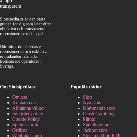
Slotsipedia.se är den bästa
guiden för dig som letar efter
objektiva och transparenta
recensioner av casinospel.
Här hittar du de senaste
recensionerna och exklusiva
erbjudanden från alla
licensierade operatörer i
Sverige.
Om Slotsipedia.se
Populära sidor
Om oss
Slots
Kontakta oss
Nya slots
Allmänna villkor
Kommande slots
Integritetspolicy
Crash Gambling
Cookie Policy
Plinko
Spelmissbruk
Speltillverkare
Ordlista
Jackpot slots
Webbplatskarta
Slots med hög RTP