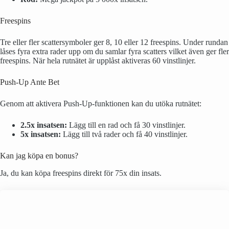
Freespins
Tre eller fler scattersymboler ger 8, 10 eller 12 freespins. Under rundan
låses fyra extra rader upp om du samlar fyra scatters vilket även ger fler
freespins. När hela rutnätet är upplåst aktiveras 60 vinstlinjer.
Push-Up Ante Bet
Genom att aktivera Push-Up-funktionen kan du utöka rutnätet:
2.5x insatsen:
Lägg till en rad och få 30 vinstlinjer.
5x insatsen:
Lägg till två rader och få 40 vinstlinjer.
Kan jag köpa en bonus?
Ja, du kan köpa freespins direkt för 75x din insats.