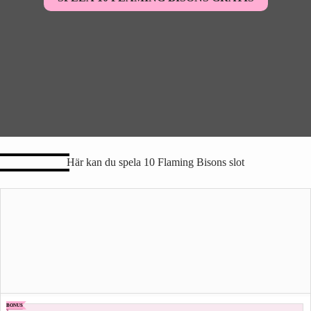
Här kan du spela 10 Flaming Bisons slot
BONUS