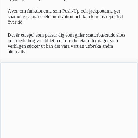
Även om funktionerna som Push-Up och jackpottarna ger
spänning saknar spelet innovation och kan kännas repetitivt
över tid.
Det är ett spel som passar dig som gillar scatterbaserade slots
och medelhög volatilitet men om du letar efter något som
verkligen sticker ut kan det vara värt att utforska andra
alternativ.