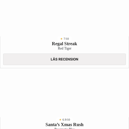
★
7/10
Regal Streak
Red Tiger
LÄS RECENSION
★
6.9/10
Santa’s Xmas Rush