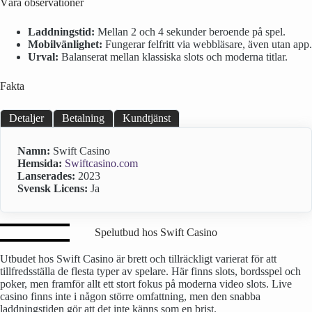
Våra observationer
Laddningstid:
Mellan 2 och 4 sekunder beroende på spel.
Mobilvänlighet:
Fungerar felfritt via webbläsare, även utan app.
Urval:
Balanserat mellan klassiska slots och moderna titlar.
Fakta
Detaljer
Betalning
Kundtjänst
Namn:
Swift Casino
Hemsida:
Swiftcasino.com
Lanserades:
2023
Svensk Licens:
Ja
Spelutbud hos Swift Casino
Utbudet hos Swift Casino är brett och tillräckligt varierat för att
tillfredsställa de flesta typer av spelare. Här finns slots, bordsspel och
poker, men framför allt ett stort fokus på moderna video slots. Live
casino finns inte i någon större omfattning, men den snabba
laddningstiden gör att det inte känns som en brist.