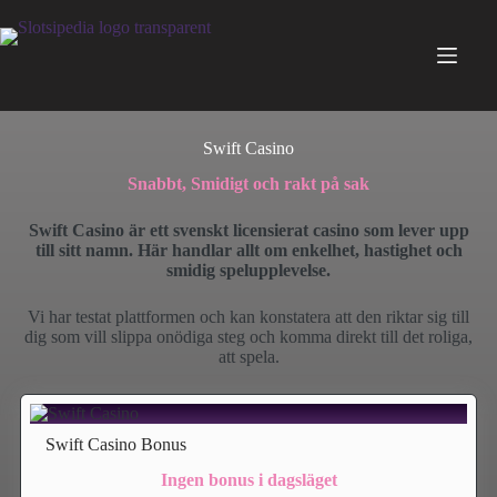
Hoppa
till
innehåll
Swift Casino
Snabbt, Smidigt och rakt på sak
Swift Casino är ett svenskt licensierat casino som lever upp
till sitt namn. Här handlar allt om enkelhet, hastighet och
smidig spelupplevelse.
Vi har testat plattformen och kan konstatera att den riktar sig till
dig som vill slippa onödiga steg och komma direkt till det roliga,
att spela.
Swift Casino Bonus
Ingen bonus i dagsläget