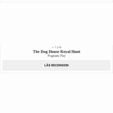
★
7.1/10
The Dog House Royal Hunt
Pragmatic Play
LÄS RECENSION