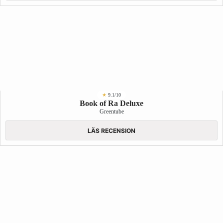
★
9.1/10
Book of Ra Deluxe
Greentube
LÄS RECENSION