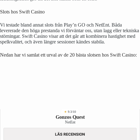
Slots hos Swift Casino
Vi testade bland annat slots från Play’n GO och NetEnt. Båda
levererade den höga prestanda vi förväntar oss, utan lagg eller tekniska
störningar. Swift Casino visar att det går att kombinera hastighet med
spelkvalitet, och även längre sessioner kändes stabila.
Nedan har vi samlat ett urval av de 20 bästa slotsen hos Swift Casino:
★
9.3/10
Gonzos Quest
NetEnt
LÄS RECENSION