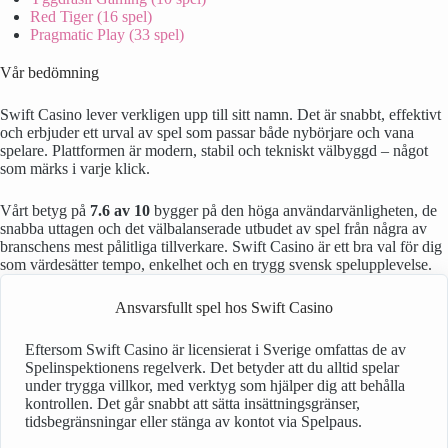
Red Tiger (16 spel)
Pragmatic Play (33 spel)
Vår bedömning
Swift Casino lever verkligen upp till sitt namn. Det är snabbt, effektivt
och erbjuder ett urval av spel som passar både nybörjare och vana
spelare. Plattformen är modern, stabil och tekniskt välbyggd – något
som märks i varje klick.
Vårt betyg på
7.6 av 10
bygger på den höga användarvänligheten, de
snabba uttagen och det välbalanserade utbudet av spel från några av
branschens mest pålitliga tillverkare. Swift Casino är ett bra val för dig
som värdesätter tempo, enkelhet och en trygg svensk spelupplevelse.
Ansvarsfullt spel hos Swift Casino
Eftersom Swift Casino är licensierat i Sverige omfattas de av
Spelinspektionens regelverk. Det betyder att du alltid spelar
under trygga villkor, med verktyg som hjälper dig att behålla
kontrollen. Det går snabbt att sätta insättningsgränser,
tidsbegränsningar eller stänga av kontot via Spelpaus.