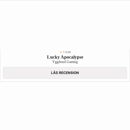
★
7.5/10
Lucky Apocalypse
Yggdrasil Gaming
LÄS RECENSION