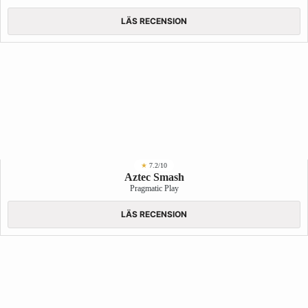
LÄS RECENSION
★
7.2/10
Aztec Smash
Pragmatic Play
LÄS RECENSION