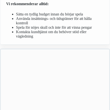
Vi rekommenderar alltid:
Sätta en tydlig budget innan du börjar spela
Använda insättnings- och tidsgränser för att hålla
kontroll
Spela för nöjes skull och inte för att vinna pengar
Kontakta kundtjänst om du behöver stöd eller
vägledning