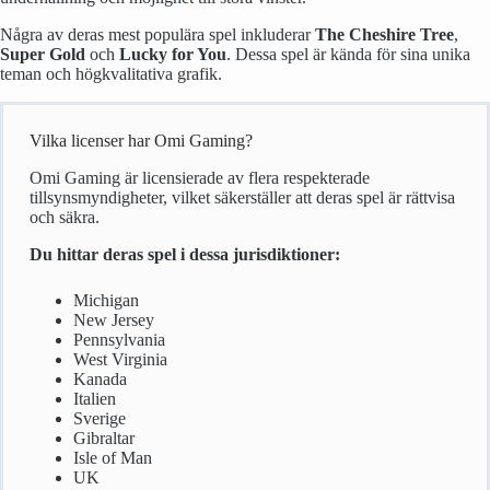
Några av deras mest populära spel inkluderar
The Cheshire Tree
,
Super Gold
och
Lucky for You
. Dessa spel är kända för sina unika
teman och högkvalitativa grafik.
Vilka licenser har Omi Gaming?
Omi Gaming är licensierade av flera respekterade
tillsynsmyndigheter, vilket säkerställer att deras spel är rättvisa
och säkra.
Du hittar deras spel i dessa jurisdiktioner:
Michigan
New Jersey
Pennsylvania
West Virginia
Kanada
Italien
Sverige
Gibraltar
Isle of Man
UK