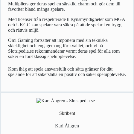
Multipliers ger deras spel en särskild charm och gör dem till
favoriter bland många spelare.
Med licenser från respekterade tillsynsmyndigheter som MGA
och UKGC kan spelare vara säkra på att de spelar i en trygg
och rättvis miljö.
Omi Gaming fortsätter att imponera med sin tekniska
skicklighet och engagemang för kvalitet, och vi på
Slotsipedia.se rekommenderar varmt deras spel för alla som
söker en förstklassig spelupplevelse.
Kom ihåg att spela ansvarsfullt och sätta gränser för ditt
spelande för att säkerställa en positiv och säker spelupplevelse.
Skribent
Karl Åhgren