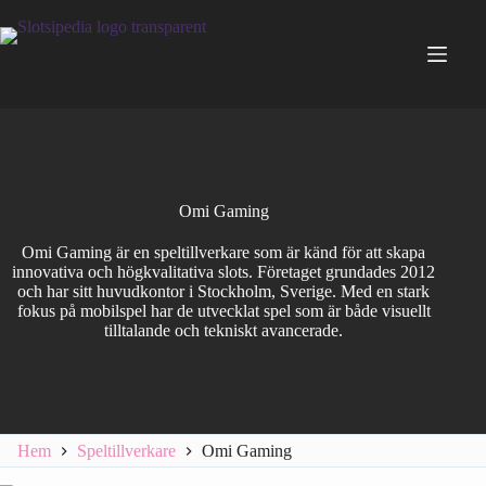
Hoppa
till
innehåll
Omi Gaming
Omi Gaming är en speltillverkare som är känd för att skapa
innovativa och högkvalitativa slots. Företaget grundades 2012
och har sitt huvudkontor i Stockholm, Sverige. Med en stark
fokus på mobilspel har de utvecklat spel som är både visuellt
tilltalande och tekniskt avancerade.
Hem
Speltillverkare
Omi Gaming