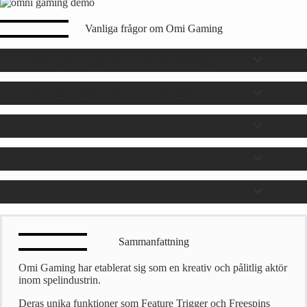
Vanliga frågor om Omi Gaming
Vilka typer av spel utvecklar Omi Gaming?
Har Omi Gaming några unika spelmekanismer?
Är Omi Gaming licensierade?
Var kan man spela Omi Gaming spel?
Vad är deras genomsnittliga RTP?
Sammanfattning
Omi Gaming har etablerat sig som en kreativ och pålitlig aktör
inom spelindustrin.
Deras unika funktioner som Feature Trigger och Freespins