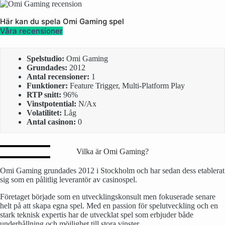
Här kan du spela Omi Gaming spel
Våra recensioner
Spelstudio:
Omi Gaming
Grundades:
2012
Antal recensioner:
1
Funktioner:
Feature Trigger, Multi-Platform Play
RTP snitt:
96%
Vinstpotential:
N/Ax
Volatilitet:
Låg
Antal casinon:
0
Vilka är Omi Gaming?
Omi Gaming grundades 2012 i Stockholm och har sedan dess etablerat
sig som en pålitlig leverantör av casinospel.
Företaget började som en utvecklingskonsult men fokuserade senare
helt på att skapa egna spel. Med en passion för spelutveckling och en
stark teknisk expertis har de utvecklat spel som erbjuder både
underhållning och möjlighet till stora vinster.