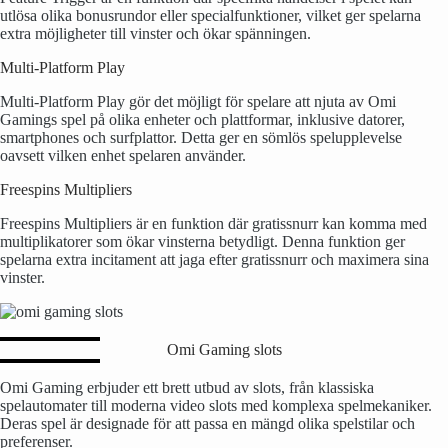
utlösa olika bonusrundor eller specialfunktioner, vilket ger spelarna
extra möjligheter till vinster och ökar spänningen.
Multi-Platform Play
Multi-Platform Play gör det möjligt för spelare att njuta av Omi
Gamings spel på olika enheter och plattformar, inklusive datorer,
smartphones och surfplattor. Detta ger en sömlös spelupplevelse
oavsett vilken enhet spelaren använder.
Freespins Multipliers
Freespins Multipliers är en funktion där gratissnurr kan komma med
multiplikatorer som ökar vinsterna betydligt. Denna funktion ger
spelarna extra incitament att jaga efter gratissnurr och maximera sina
vinster.
Omi Gaming slots
Omi Gaming erbjuder ett brett utbud av slots, från klassiska
spelautomater till moderna video slots med komplexa spelmekaniker.
Deras spel är designade för att passa en mängd olika spelstilar och
preferenser.