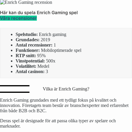
Här kan du spela Enrich Gaming spel
Våra recensioner
Spelstudio:
Enrich gaming
Grundades:
2019
Antal recensioner:
1
Funktioner:
Mobiloptimerade spel
RTP snitt:
95%
Vinstpotential:
500x
Volatilitet:
Medel
Antal casinon:
3
Vilka är Enrich Gaming?
Enrich Gaming grundades med ett tydligt fokus på kvalitet och
innovation. Företagets team består av branschexperter med erfarenhet
från både B2B och B2C.
Deras spel är designade för att passa olika typer av spelare och
marknader.