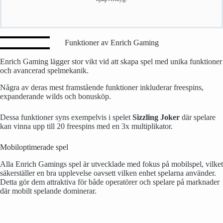
Funktioner av Enrich Gaming
Enrich Gaming lägger stor vikt vid att skapa spel med unika funktioner
och avancerad spelmekanik.
Några av deras mest framstående funktioner inkluderar freespins,
expanderande wilds och bonusköp.
Dessa funktioner syns exempelvis i spelet
Sizzling Joker
där spelare
kan vinna upp till 20 freespins med en 3x multiplikator​.
Mobiloptimerade spel
Alla Enrich Gamings spel är utvecklade med fokus på mobilspel, vilket
säkerställer en bra upplevelse oavsett vilken enhet spelarna använder.
Detta gör dem attraktiva för både operatörer och spelare på marknader
där mobilt spelande dominerar​.