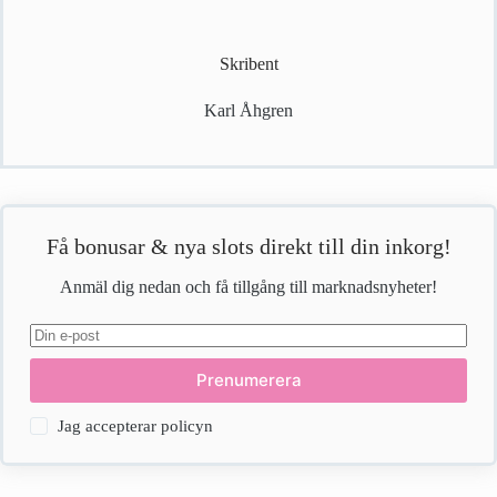
Skribent
Karl Åhgren
Få bonusar & nya slots direkt till din inkorg!
Anmäl dig nedan och få tillgång till marknadsnyheter!
Prenumerera
Jag accepterar policyn