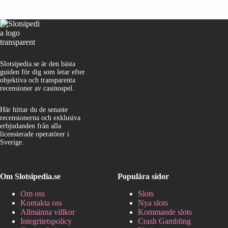
Slotsipedia.se är den bästa
guiden för dig som letar efter
objektiva och transparenta
recensioner av casinospel.
Här hittar du de senaste
recensionerna och exklusiva
erbjudanden från alla
licensierade operatörer i
Sverige.
Om Slotsipedia.se
Populära sidor
Om oss
Slots
Kontakta oss
Nya slots
Allmänna villkor
Kommande slots
Integritetspolicy
Crash Gambling