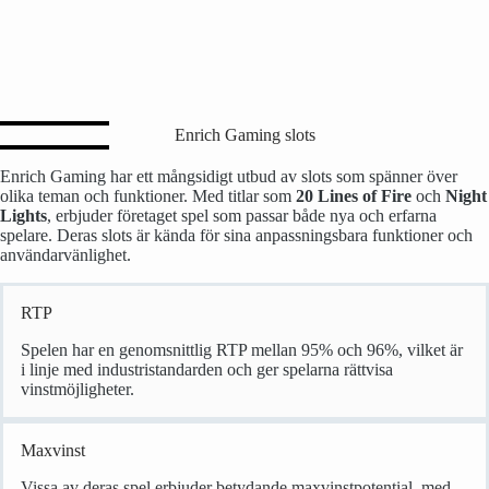
Enrich Gaming slots
Enrich Gaming har ett mångsidigt utbud av slots som spänner över
olika teman och funktioner. Med titlar som
20 Lines of Fire
och
Night
Lights
, erbjuder företaget spel som passar både nya och erfarna
spelare. Deras slots är kända för sina anpassningsbara funktioner och
användarvänlighet.
RTP
Spelen har en genomsnittlig RTP mellan 95% och 96%, vilket är
i linje med industristandarden och ger spelarna rättvisa
vinstmöjligheter.
Maxvinst
Vissa av deras spel erbjuder betydande maxvinstpotential, med