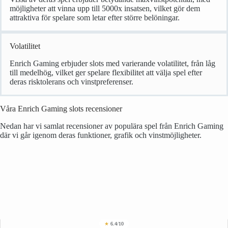
möjligheter att vinna upp till 5000x insatsen, vilket gör dem
attraktiva för spelare som letar efter större belöningar.
Volatilitet
Enrich Gaming erbjuder slots med varierande volatilitet, från låg
till medelhög, vilket ger spelare flexibilitet att välja spel efter
deras risktolerans och vinstpreferenser.
Våra Enrich Gaming slots recensioner
Nedan har vi samlat recensioner av populära spel från Enrich Gaming
där vi går igenom deras funktioner, grafik och vinstmöjligheter.
★
6.4/10