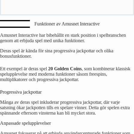
Funktioner av Amusnet Interactive
Amusnet Interactive har bibehållit en stark position i spelbranschen
genom att erbjuda spel med unika funktioner.
Deras spel är kända för sina progressiva jackpottar och olika
bonusfunktioner.
Ett exempel är deras spel
20 Golden Coins
, som kombinerar klassisk
spelupplevelse med moderna funktioner såsom freespins,
multiplikatorer och progressiva jackpottar​.
Progressiva jackpottar
Många av deras spel inkluderar progressiva jackpottar, där varje
satsning ökar jackpotten tills en spelare vinner. Detta gör spelen extra
spännande eftersom vinsterna kan bli mycket stora​.
Anpassade spelupplevelser
Amusnet fokuserar på att erbjuda användarcentrerade funktioner som