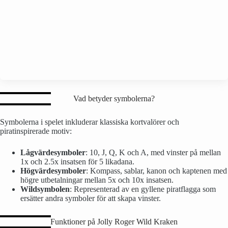
Vad betyder symbolerna?
Symbolerna i spelet inkluderar klassiska kortvalörer och
piratinspirerade motiv:
Lågvärdesymboler
: 10, J, Q, K och A, med vinster på mellan
1x och 2.5x insatsen för 5 likadana.
Högvärdesymboler
: Kompass, sablar, kanon och kaptenen med
högre utbetalningar mellan 5x och 10x insatsen.
Wildsymbolen
: Representerad av en gyllene piratflagga som
ersätter andra symboler för att skapa vinster.
Funktioner på Jolly Roger Wild Kraken