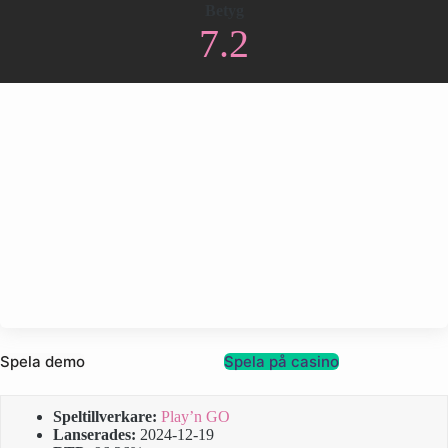
Betyg
7.2
Spela demo
Spela på casino
Speltillverkare:
Play’n GO
Lanserades:
2024-12-19