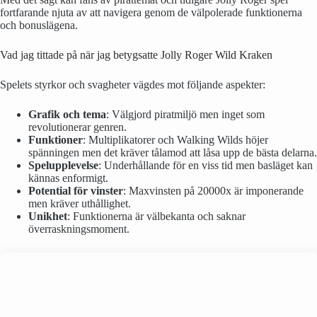
fortfarande njuta av att navigera genom de välpolerade funktionerna
och bonuslägena.
Vad jag tittade på när jag betygsatte Jolly Roger Wild Kraken
Spelets styrkor och svagheter vägdes mot följande aspekter:
Grafik och tema
: Välgjord piratmiljö men inget som
revolutionerar genren.
Funktioner
: Multiplikatorer och Walking Wilds höjer
spänningen men det kräver tålamod att låsa upp de bästa delarna.
Spelupplevelse
: Underhållande för en viss tid men basläget kan
kännas enformigt.
Potential för vinster
: Maxvinsten på 20000x är imponerande
men kräver uthållighet.
Unikhet
: Funktionerna är välbekanta och saknar
överraskningsmoment.