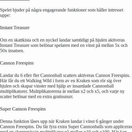
Spelet bjuder på några engagerande funktioner som håller intresset
uppe:
Instant Treasure
Om en skattkista och en nyckel landar samtidigt på hjulen aktiveras
Instant Treasure som belönar spelaren med en vinst på mellan 5x och
50x insatsen.
Cannon Freespins
Landar du 6 eller fler Cannonball scatters aktiveras Cannon Freespins.
Här får du ett Walking Wild i form av en Kraken som rör sig över
hjulen och skapar vinster med hjälp av insamlade Cannonball
multiplikatorer. Multiplikatorerna är mellan x2 och x5, och varje ny
scatter belönar med en extra gratissnurr.
Super Cannon Freespins
Denna funktion låses upp när Kraken landar i vinst 6 gånger under
Cannon Freespins. Du får fyra extra Super Cannonballs som appliceras
med en slumpmässig multiplikator på mellan x10 och x100. Här kan