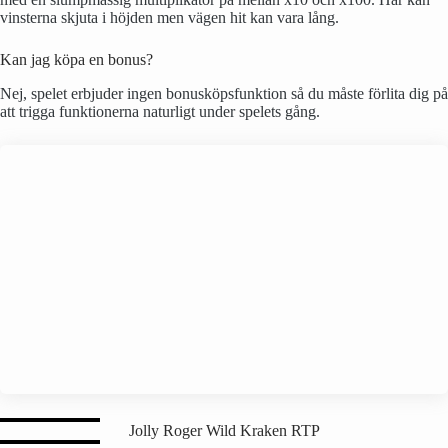
vinsterna skjuta i höjden men vägen hit kan vara lång.
Kan jag köpa en bonus?
Nej, spelet erbjuder ingen bonusköpsfunktion så du måste förlita dig på
att trigga funktionerna naturligt under spelets gång.
Jolly Roger Wild Kraken RTP