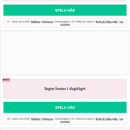
SPELA HÄR
21+ | Spela ansvarsfullt |
Stödlinjen
|
Spelpaus.se
| Omsättningskrav: 0x | Endast nya spelare |
Regler & Villkor gäller
|
Läs
recension
BONUS
Ingen bonus i dagsläget
SPELA HÄR
18+ | Spela ansvarsfullt |
Stödlinjen
|
Spelpaus.se
| Omsättningskrav: 0x | Endast nya spelare |
Regler & Villkor gäller
|
Läs
recension