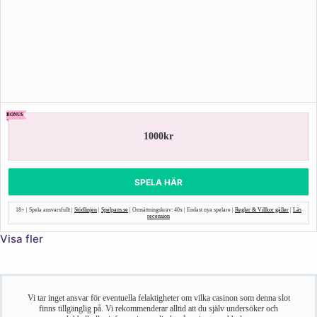
BONUS
1000kr
SPELA HÄR
18+ | Spela ansvarsfullt |
Stödlinjen
|
Spelpaus.se
| Omsättningskrav: 40x | Endast nya spelare |
Regler & Villkor gäller
|
Läs
recension
Visa fler
Vi tar inget ansvar för eventuella felaktigheter om vilka casinon som denna slot
finns tillgänglig på. Vi rekommenderar alltid att du själv undersöker och