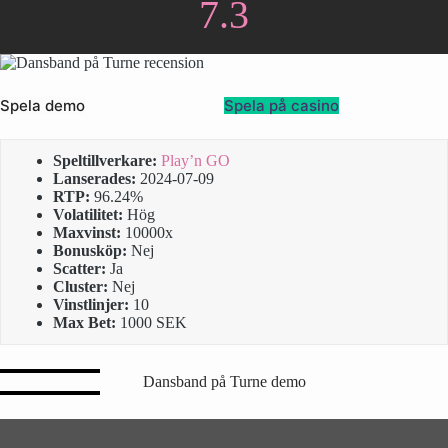
7.3
Spela demo
Spela på casino
Speltillverkare:
Play’n GO
Lanserades:
2024-07-09
RTP:
96.24%
Volatilitet:
Hög
Maxvinst:
10000x
Bonusköp:
Nej
Scatter:
Ja
Cluster:
Nej
Vinstlinjer:
10
Max Bet:
1000 SEK
Dansband på Turne demo