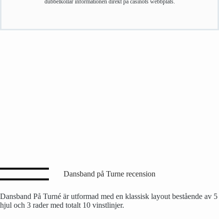
dubbelkollar informationen direkt på casinots webbplats.
Dansband på Turne recension
Dansband På Turné är utformad med en klassisk layout bestående av 5
hjul och 3 rader med totalt 10 vinstlinjer.