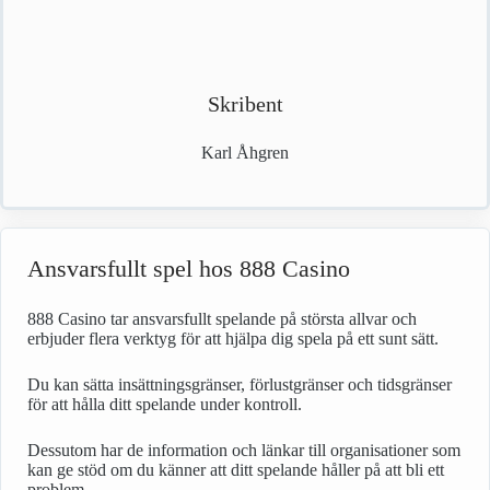
Skribent
Karl Åhgren
Ansvarsfullt spel hos 888 Casino
888 Casino tar ansvarsfullt spelande på största allvar och
erbjuder flera verktyg för att hjälpa dig spela på ett sunt sätt.
Du kan sätta insättningsgränser, förlustgränser och tidsgränser
för att hålla ditt spelande under kontroll.
Dessutom har de information och länkar till organisationer som
kan ge stöd om du känner att ditt spelande håller på att bli ett
problem.