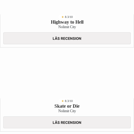
★
8.3/10
Highway to Hell
Nolimit City
LÄS RECENSION
★
8.3/10
Skate or Die
Nolimit City
LÄS RECENSION