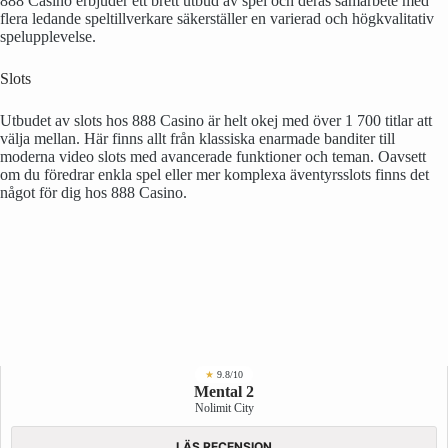
888 Casino erbjuder ett brett utbud av spel och deras samarbete med
flera ledande speltillverkare säkerställer en varierad och högkvalitativ
spelupplevelse.
Slots
Utbudet av slots hos 888 Casino är helt okej med över 1 700 titlar att
välja mellan. Här finns allt från klassiska enarmade banditer till
moderna video slots med avancerade funktioner och teman. Oavsett
om du föredrar enkla spel eller mer komplexa äventyrsslots finns det
något för dig hos 888 Casino.
★
9.8/10
Mental 2
Nolimit City
LÄS RECENSION