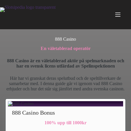
Hoppa
till
innehåll
888 Casino
En väletablerad operatör
888 Casino är en väletablerad aktör på spelmarknaden och
har en svensk licens utfärdad av Spelinspektionen
Här har vi granskat deras spelutbud och de speltillverkare de
samarbetar med. I denna guide går vi igenom vad 888 Casino
erbjuder och hur det står sig jämfört med andra svenska casinon.
888 Casino Bonus
100% upp till 1000kr