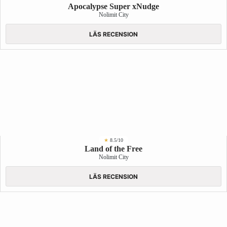
Apocalypse Super xNudge
Nolimit City
LÄS RECENSION
★
8.5/10
Land of the Free
Nolimit City
LÄS RECENSION